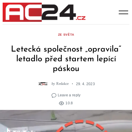
Skip
to
content
ZE SVĚTA
Letecká společnost „opravila“
letadlo před startem lepící
páskou
by
Redakce
29. 4. 2023
Leave a reply
10.8