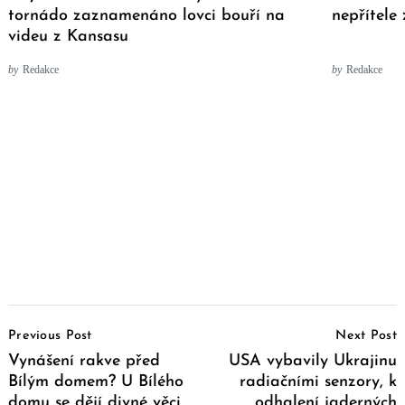
tornádo zaznamenáno lovci bouří na
nepřítele 
videu z Kansasu
by
Redakce
by
Redakce
Post
Previous Post
Next Post
Navigation
Vynášení rakve před
USA vybavily Ukrajinu
Bílým domem? U Bílého
radiačními senzory, k
domu se dějí divné věci
odhalení jaderných