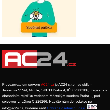
Provozovatelem serveru
AC24.cz
je AC24 s.r.o., se sídlem
Jaurisova 515/4, Michle, 140 00 Praha 4, IČ: 02988186, zapsaná v
obchodním rejstříku vedeném Městským soudem Praha 1, pod
spisovou značkou C 226266. Napište nám do redakce na
info@ac24.cz, budeme rádi!
Ochrana osobních údajů
.