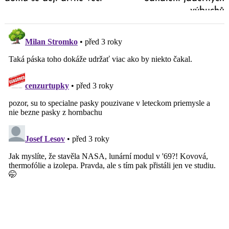
výbuchů