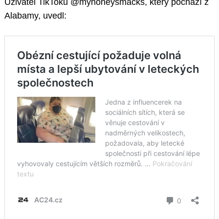
Uživatel TikToku @myhoneysmacks, který pochází z
Alabamy, uvedl: