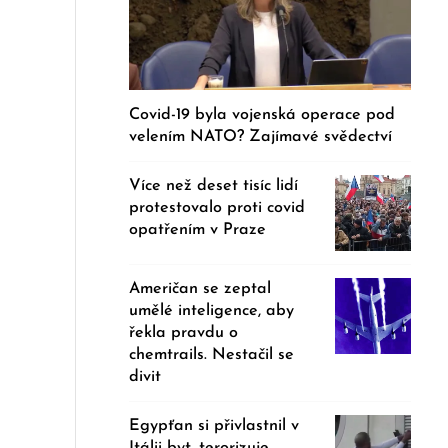
Covid-19 byla vojenská operace pod
velením NATO? Zajímavé svědectví
Více než deset tisíc lidí
protestovalo proti covid
opatřením v Praze
Američan se zeptal
umělé inteligence, aby
řekla pravdu o
chemtrails. Nestačil se
divit
Egypťan si přivlastnil v
Itálii byt, terorizuje