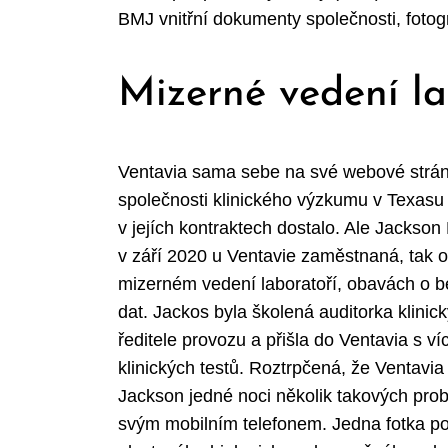
BMJ vnitřní dokumenty společnosti, fotog
Mizerné vedení la
Ventavia sama sebe na své webové strán
společnosti klinického výzkumu v Texasu a
v jejích kontraktech dostalo. Ale Jackso
v září 2020 u Ventavie zaměstnaná, tak 
mizerném vedení laboratoří, obavách o b
dat. Jackos byla školená auditorka klinic
ředitele provozu a přišla do Ventavia s ví
klinických testů. Roztrpčená, že Ventavi
Jackson jedné noci několik takových probl
svým mobilním telefonem. Jedna fotka p