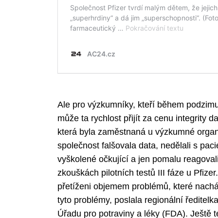
Search
for:
Ale pro výzkumníky, kteří během podzimu 
může ta rychlost přijít za cenu integrity 
která byla zaměstnaná u výzkumné organ
společnost falšovala data, nedělali s pac
vyškolené očkující a jen pomalu reagovali
zkouškách pilotních testů III fáze u Pfizer.
přetíženi objemem problémů, které nachá
tyto problémy, poslala regionální ředite
Úřadu pro potraviny a léky (FDA). Ještě t