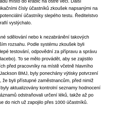
du místo do krabic na ostré věci. Další
ifikačními čísly účastníků zkoušek napsanými na
potenciální účastníky slepého testu. Ředitelstvo
afií vyslýchalo.
asné sdělování nebo k nezabránění takových
tším rozsahu. Podle systému zkoušek byli
lepé testování, odpovědní za přípravu a správu
lacebo). To se mělo provádět, aby se zajistilo
ích před pracovníky na místě včetně hlavního
 Jackson BMJ, byly ponechány výtisky potvrzení
 že byli přístupné zaměstnancům, před nimiž
í byly aktualizovány kontrolní seznamy hodnocení
áznamů odstraňovali určení léků, takže až po
e do nich už zapojilo přes 1000 účastníků.