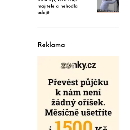
majitele a nehodlá
odejít
Reklama