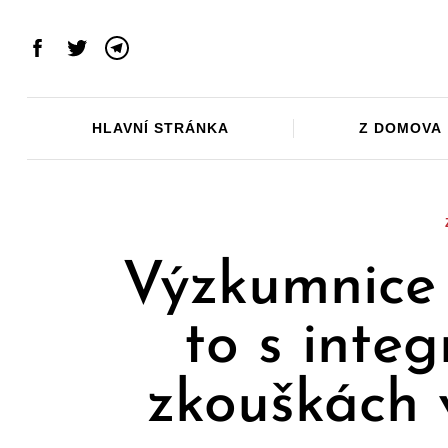
Skip
to
Facebook
Twitter
Telegram
content
HLAVNÍ STRÁNKA
Z DOMOVA
Výzkumnice 
to s integ
zkouškách 