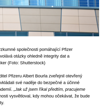
ýzkumné společnosti pomáhající Pfizer
volává otázky ohledně integrity dat a
ker (Foto: Shutterstock)
el Pfizeru Albert Bourla zveřejnil otevřený
í vkládali své naděje do bezpečné a účinné
ndemií.
„Jak už jsem říkal předtím, pracujeme
nosti vysvětloval, kdy mohou očekávat, že bude
ty.