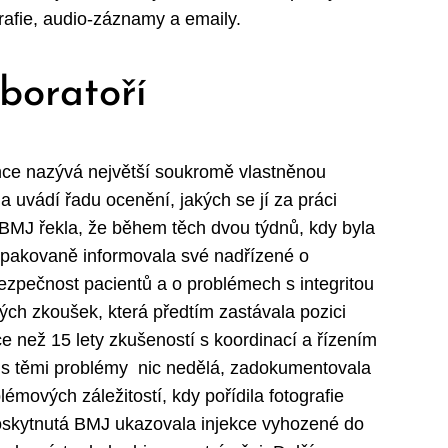
rafie, audio-záznamy a emaily.
boratoří
ce nazývá největší soukromě vlastněnou
 uvádí řadu ocenění, jakých se jí za práci
n BMJ řekla, že během těch dvou týdnů, kdy byla
opakovaně informovala své nadřízené o
ezpečnost pacientů a o problémech s integritou
kých zkoušek, která předtím zastávala pozici
ce než 15 lety zkušeností s koordinací a řízením
a s těmi problémy nic nedělá, zadokumentovala
émových záležitostí, kdy pořídila fotografie
oskytnutá BMJ ukazovala injekce vyhozené do