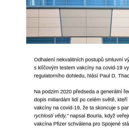
Odhalení nekvalitních postupů smluvní v
s klíčovým testem vakcíny na covid-19 vy
regulatorního dohledu, hlásí Paul D. Thac
Na podzim 2020 předseda a generální ředit
dopis miliardám lidí po celém světě, kteř
vakcíny na covid-19, že ta skoncuje s pa
rychlostí vědy,“
napsal Bourla, když veřej
vakcína Pfizer schválena pro Spojené stá