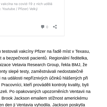
testovali vakcíny Pfizer na řadě míst v Texasu,
dat a bezpečnosti pacientů. Regionální ředitelka,
izace Vetavia Research Group, řekla BMJ, že
ienty slepé testy, zaměstnávali nedostatečně
 na události nepříznivých účinků hlášených při
 Pracovníci, kteří prováděli kontroly kvality, byli
zeli. Po opakovaných upozorněních Ventavii na
lka Brook Jackson emailem stížnost americkému
en den ji Ventavia vyhodila. Jackson poskytla