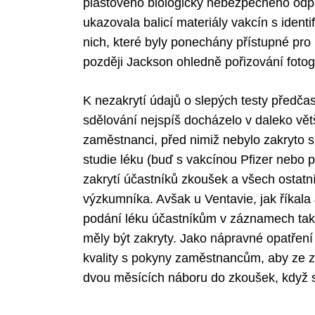
plastového biologicky nebezpečného odpa
ukazovala balicí materiály vakcín s ident
nich, které byly ponechány přístupné pro 
později Jackson ohledně pořizování fotogr
K nezakrytí údajů o slepých testy předč
sdělování nejspíš docházelo v daleko vě
zaměstnanci, před nimiž nebylo zakryto s
studie léku (buď s vakcínou Pfizer nebo p
zakrytí účastníků zkoušek a všech ostatn
výzkumníka. Avšak u Ventavie, jak říkala
podání léku účastníkům v záznamech tak,
měly být zakryty. Jako nápravné opatřen
kvality s pokyny zaměstnancům, aby ze z
dvou měsících náboru do zkoušek, když s