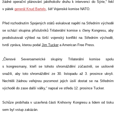
žádné operační plánování jakéhokoliv druhu k intervenci do Sýrie,“ řekl
v pátek
generál Knud Bartels
, šéf Vojenské komise NATO.
Před rozhodnutím Spojených států eskalovat napětí na Středním východě
se schází skupina příslušníků Trilaterální komise s členy Kongresu, aby
prodiskutovali výhled na širší vojenský konflikt na Středním východě,
tvrdí zpráva, kterou podal
Jim Tucker
a American Free Press.
„Členové Severoamerické skupiny Trilaterální komise spolu
s kongresmany, kteří se tohoto shromáždění zúčastnili, se usilovně
snažili, aby toto shromáždění ze 30. listopadu až 3. prosince ukryli.
Nechtěli žádnou veřejnou pozornost jejich úsilí dostat se na Středním
východě do zase další války,“ napsal ve středu 12. prosince Tucker.
Schůze probíhala v uzavřená části Knihovny Kongresu a lidem od tisku
sem byl vstup zakázán.