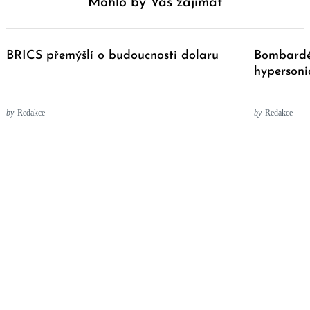
Mohlo by Vás zajímat
BRICS přemýšlí o budoucnosti dolaru
Bombardé
hypersoni
by
Redakce
by
Redakce
Post