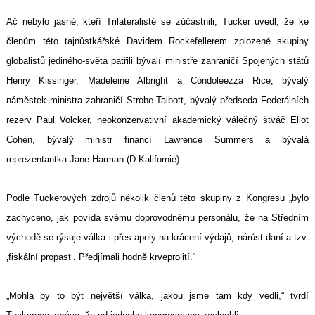
Ač nebylo jasné, kteří Trilateralisté se zúčastnili, Tucker uvedl, že ke
členům této tajnůstkářské Davidem Rockefellerem zplozené skupiny
globalistů jediného-světa patřili bývalí ministře zahraničí Spojených států
Henry Kissinger, Madeleine Albright a Condoleezza Rice, bývalý
náměstek ministra zahraničí Strobe Talbott, bývalý předseda Federálních
rezerv Paul Volcker, neokonzervativní akademický válečný štváč Eliot
Cohen, bývalý ministr financí Lawrence Summers a bývalá
reprezentantka Jane Harman (D-Kalifornie).
Podle Tuckerových zdrojů několik členů této skupiny z Kongresu „bylo
zachyceno, jak povídá svému doprovodnému personálu, že na Středním
východě se rýsuje válka i přes apely na krácení výdajů, nárůst daní a tzv.
‚fiskální propast‘. Předjímali hodně krveprolití.“
„Mohla by to být největší válka, jakou jsme tam kdy vedli,“ tvrdí