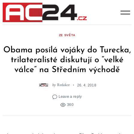
Skip
to
content
ZE SVĚTA
Obama posílá vojáky do Turecka,
trilateralisté diskutují o “velké
válce” na Středním východě
by
Redakce
26. 4. 2018
Leave a reply
360