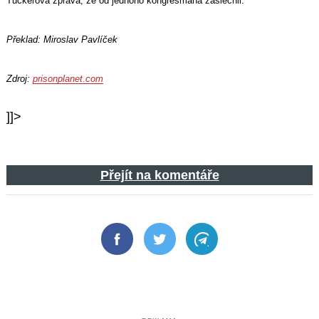
Tuckerova zpráva, že od jednoho kongresmana zaslechli.
Překlad: Miroslav Pavlíček
Zdroj:
prisonplanet.com
]]>
Přejít na komentáře
Facebook
Twitter
Telegram