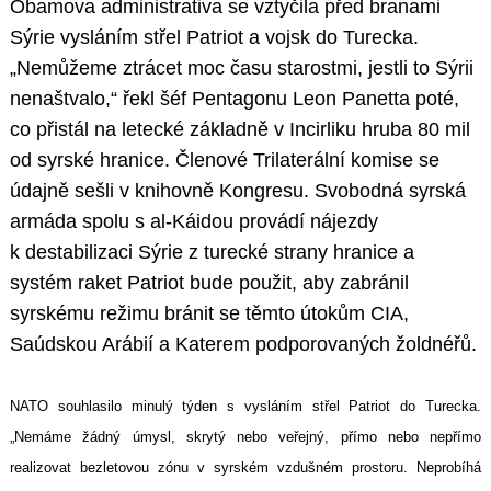
Obamova administrativa se vztyčila před branami
Sýrie vysláním střel Patriot a vojsk do Turecka.
„Nemůžeme ztrácet moc času starostmi, jestli to Sýrii
nenaštvalo,“ řekl šéf Pentagonu Leon Panetta poté,
co přistál na letecké základně v Incirliku hruba 80 mil
od syrské hranice. Členové Trilaterální komise se
údajně sešli v knihovně Kongresu. Svobodná syrská
armáda spolu s al-Káidou provádí nájezdy
k destabilizaci Sýrie z turecké strany hranice a
systém raket Patriot bude použit, aby zabránil
syrskému režimu bránit se těmto útokům CIA,
Saúdskou Arábií a Katerem podporovaných žoldnéřů.
NATO souhlasilo minulý týden s vysláním střel Patriot do Turecka.
„Nemáme žádný úmysl, skrytý nebo veřejný, přímo nebo nepřímo
realizovat bezletovou zónu v syrském vzdušném prostoru. Neprobíhá