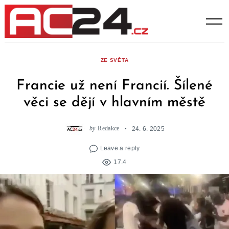
Skip
to
content
ZE SVĚTA
Francie už není Francií. Šílené
věci se dějí v hlavním městě
by
Redakce
24. 6. 2025
Leave a reply
17.4