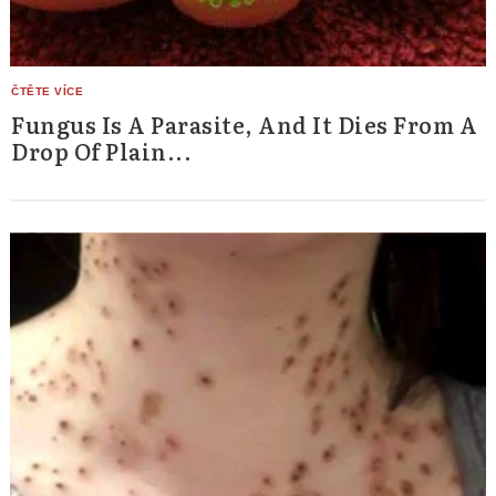
Search
for:
Fungus Is A Parasite, And It Dies From A
Drop Of Plain...