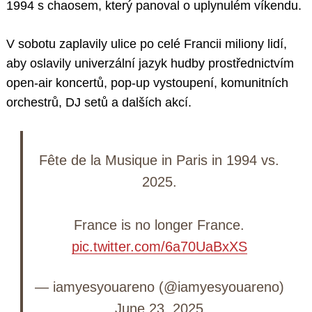
1994 s chaosem, který panoval o uplynulém víkendu.
V sobotu zaplavily ulice po celé Francii miliony lidí,
aby oslavily univerzální jazyk hudby prostřednictvím
open-air koncertů, pop-up vystoupení, komunitních
orchestrů, DJ setů a dalších akcí.
Fête de la Musique in Paris in 1994 vs.
2025.
France is no longer France.
pic.twitter.com/6a70UaBxXS
— iamyesyouareno (@iamyesyouareno)
June 23, 2025