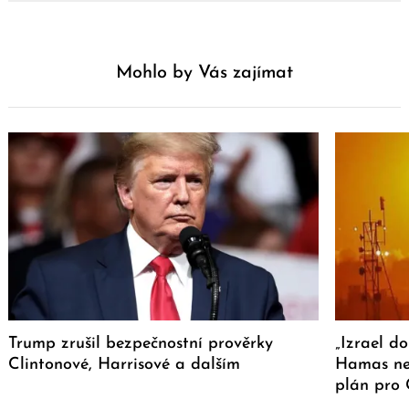
Mohlo by Vás zajímat
Trump zrušil bezpečnostní prověrky
„Izrael d
Clintonové, Harrisové a dalším
Hamas ne
plán pro