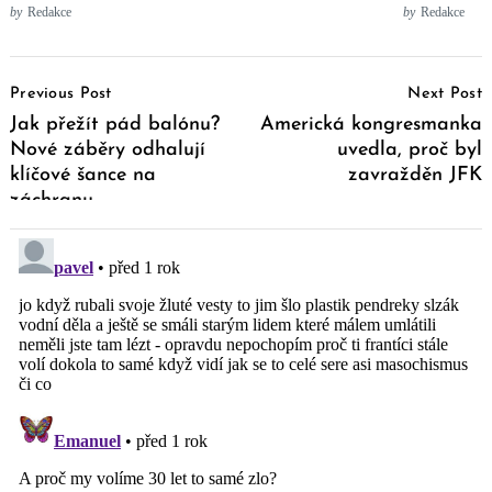
by
Redakce
by
Redakce
Post
Previous Post
Next Post
Navigation
Jak přežít pád balónu?
Americká kongresmanka
Nové záběry odhalují
uvedla, proč byl
klíčové šance na
zavražděn JFK
záchranu