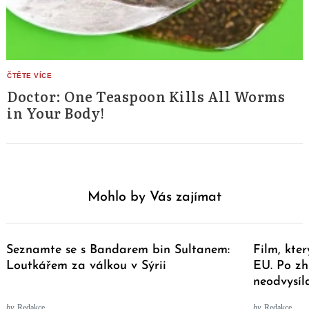
Doctor: One Teaspoon Kills All Worms
in Your Body!
Mohlo by Vás zajímat
Seznamte se s Bandarem bin Sultanem:
Film, kte
Loutkářem za válkou v Sýrii
EU. Po zhl
neodvysíla
by
Redakce
by
Redakce