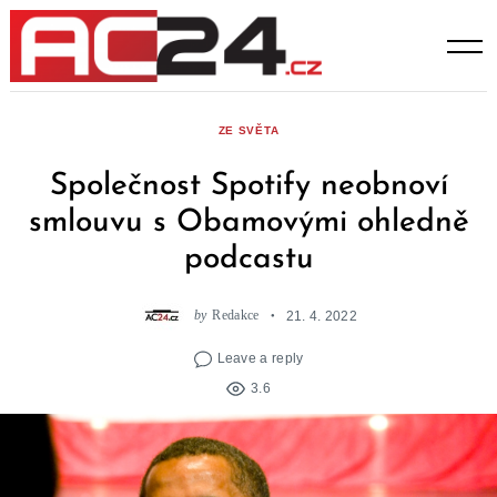
Skip
to
content
ZE SVĚTA
Společnost Spotify neobnoví
smlouvu s Obamovými ohledně
podcastu
by
Redakce
21. 4. 2022
Leave a reply
3.6