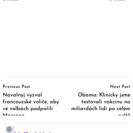
Post
Previous Post
Next Post
Navigation
Navalnyj vyzval
Obama: Klinicky jsme
francouzské voliče, aby
testovali vakcínu na
ve volbách podpořili
miliardách lidí po celém
Macrona
světě