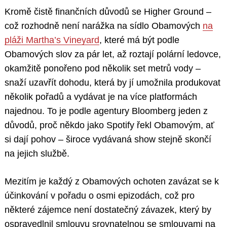
Kromě čistě finančních důvodů se Higher Ground –
což rozhodně není narážka na sídlo Obamových
na
pláži Martha’s Vineyard
, které má být podle
Obamových slov za pár let, až roztají polární ledovce,
okamžitě ponořeno pod několik set metrů vody –
snaží uzavřít dohodu, která by jí umožnila produkovat
několik pořadů a vydávat je na více platformách
najednou. To je podle agentury Bloomberg jeden z
důvodů, proč někdo jako Spotify řekl Obamovým, ať
si dají pohov – široce vydávaná show stejně skončí
na jejich službě.
Mezitím je každý z Obamových ochoten zavázat se k
účinkování v pořadu o osmi epizodách, což pro
některé zájemce není dostatečný závazek, který by
ospravedlnil smlouvu srovnatelnou se smlouvami na