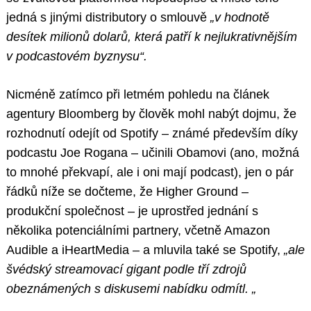
jedná s jinými distributory o smlouvě
„v hodnotě
desítek milionů dolarů, která patří k nejlukrativnějším
v podcastovém byznysu“.
Nicméně zatímco při letmém pohledu na článek
agentury Bloomberg by člověk mohl nabýt dojmu, že
rozhodnutí odejít od Spotify – známé především díky
podcastu Joe Rogana – učinili Obamovi (ano, možná
to mnohé překvapí, ale i oni mají podcast), jen o pár
řádků níže se dočteme, že Higher Ground –
produkční společnost – je uprostřed jednání s
několika potenciálními partnery, včetně Amazon
Audible a iHeartMedia – a mluvila také se Spotify,
„ale
švédský streamovací gigant podle tří zdrojů
obeznámených s diskusemi nabídku odmítl. „