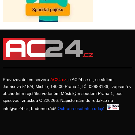
Provozovatelem serveru
AC24.cz
je AC24 s.r.o., se sídlem
Jaurisova 515/4, Michle, 140 00 Praha 4, IČ: 02988186, zapsaná v
obchodním rejstříku vedeném Městským soudem Praha 1, pod
spisovou značkou C 226266. Napište nám do redakce na
info@ac24.cz, budeme rádi!
Ochrana osobních údajů
.