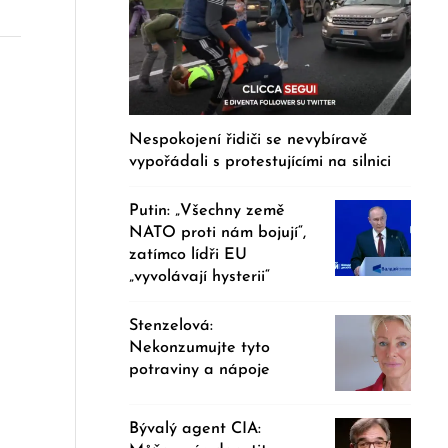
Nespokojení řidiči se nevybíravě
vypořádali s protestujícími na silnici
Putin: „Všechny země
NATO proti nám bojují“,
zatímco lídři EU
„vyvolávají hysterii“
Stenzelová:
Nekonzumujte tyto
potraviny a nápoje
Bývalý agent CIA: