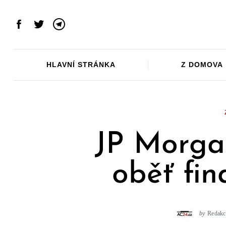
Skip
to
Facebook
Twitter
Telegram
content
HLAVNÍ STRÁNKA
Z DOMOVA
JP Morga
oběť fin
by
Redakc