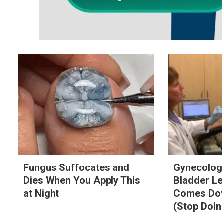
Fungus Suffocates and
Gynecologi
Dies When You Apply This
Bladder L
at Night
Comes Dow
(Stop Doin