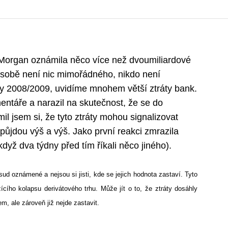
P Morgan oznámila něco více než dvoumiliardové
o sobě není nic mimořádného, nikdo není
y 2008/2009, uvidíme mnohem větší ztráty bank.
entáře a narazil na skutečnost, že se do
il jsem si, že tyto ztráty mohou signalizovat
ůjdou výš a výš. Jako první reakci zmrazila
yž dva týdny před tím říkali něco jiného).
ud oznámené a nejsou si jisti, kde se jejich hodnota zastaví. Tyto
cího kolapsu derivátového trhu. Může jít o to, že ztráty dosáhly
em, ale zároveň již nejde zastavit.