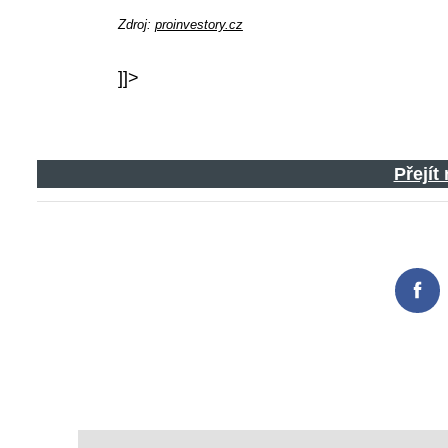
Zdroj:
proinvestory.cz
]]>
Search
for:
Přejít
Fac