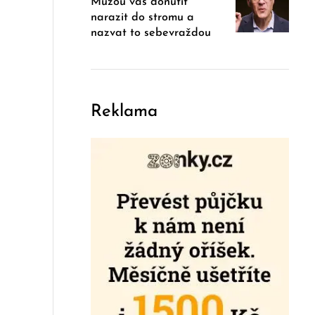
Můžou vás donutit
narazit do stromu a
nazvat to sebevraždou
Reklama