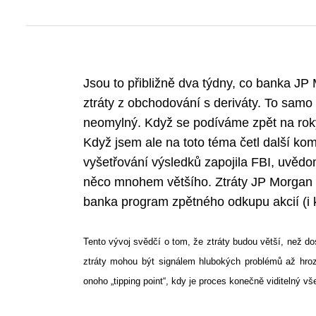
Jsou to přibližně dva týdny, co banka J
ztráty z obchodování s deriváty. To sam
neomylný. Když se podíváme zpět na rok
Když jsem ale na toto téma četl další kom
vyšetřování výsledků zapojila FBI, uvědom
něco mnohem většího. Ztráty JP Morgan p
banka program zpětného odkupu akcií (i kd
Tento vývoj svědčí o tom, že ztráty budou větší, než dos
ztráty mohou být signálem hlubokých problémů až hrozí
onoho „tipping point“, kdy je proces konečně viditelný vš