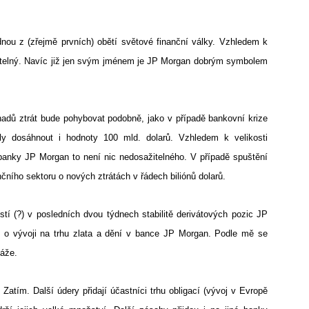
ou z (zřejmě prvních) obětí světové finanční války. Vzhledem k
anitelný. Navíc již jen svým jménem je JP Morgan dobrým symbolem
dhadů ztrát bude pohybovat podobně, jako v případě bankovní krize
y dosáhnout i hodnoty 100 mld. dolarů. Vzhledem k velikosti
banky JP Morgan to není nic nedosažitelného. V případě spuštění
čního sektoru o nových ztrátách v řádech biliónů dolarů.
í (?) v posledních dvou týdnech stabilitě derivátových pozic JP
y o vývoji na trhu zlata a dění v bance JP Morgan. Podle mě se
káže.
Zatím. Další údery přidají účastníci trhu obligací (vývoj v Evropě