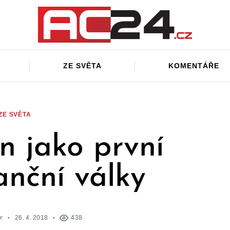
ZE SVĚTA
KOMENTÁŘE
ZE SVĚTA
n jako první
anční války
e
26. 4. 2018
438