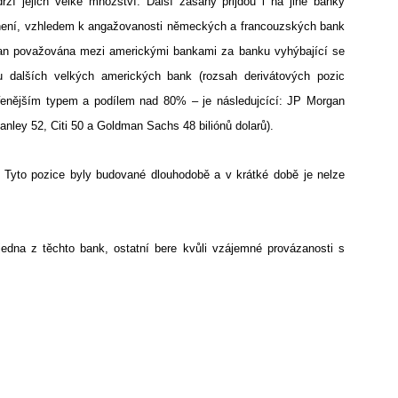
 jejich velké množství. Další zásahy přijdou i na jiné banky
 není, vzhledem k angažovanosti německých a francouzských bank
gan považována mezi americkými bankami za banku vyhýbající se
i u dalších velkých amerických bank (rozsah derivátových pozic
šířenějším typem a podílem nad 80% – je následujcící: JP Morgan
anley 52, Citi 50 a Goldman Sachs 48 biliónů dolarů).
t. Tyto pozice byly budované dlouhodobě a v krátké době je nelze
jedna z těchto bank, ostatní bere kvůli vzájemné provázanosti s