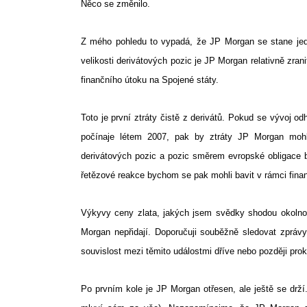
Něco se změnilo.
Z mého pohledu to vypadá, že JP Morgan se stane jedn
velikosti derivátových pozic je JP Morgan relativně zr
finančního útoku na Spojené státy.
Toto je první ztráty čistě z derivátů. Pokud se vývoj o
počínaje létem 2007, pak by ztráty JP Morgan mohl
derivátových pozic a pozic směrem evropské obligace 
řetězové reakce bychom se pak mohli bavit v rámci finan
Výkyvy ceny zlata, jakých jsem svědky shodou okolnost
Morgan nepřidají. Doporučuji souběžně sledovat zpráv
souvislost mezi těmito událostmi dříve nebo později pro
Po prvním kole je JP Morgan otřesen, ale ještě se drží. 