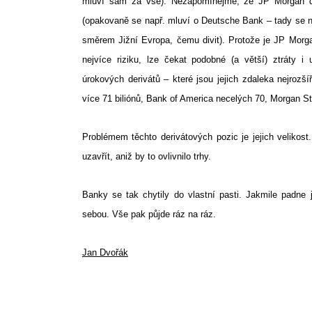
mluví sám za vše). Nezapomínejme, že JP Morgan drží
(opakovaně se např. mluví o Deutsche Bank – tady se
směrem Jižní Evropa, čemu divit). Protože je JP Mor
nejvíce riziku, lze čekat podobné (a větší) ztráty 
úrokových derivátů – které jsou jejich zdaleka nejroz
více 71 biliónů, Bank of America necelých 70, Morgan St
Problémem těchto derivátových pozic je jejich velikos
uzavřít, aniž by to ovlivnilo trhy.
Banky se tak chytily do vlastní pasti. Jakmile padne 
sebou. Vše pak půjde ráz na ráz.
Jan Dvořák