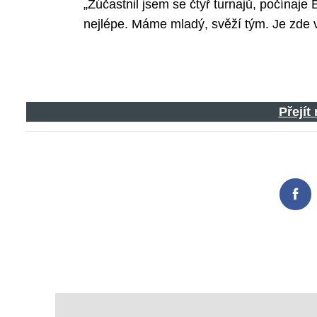
„Zúčastnil jsem se čtyř turnajů, počínaj
nejlépe. Máme mladý, svěží tým. Je zde v
Přejít
Fac