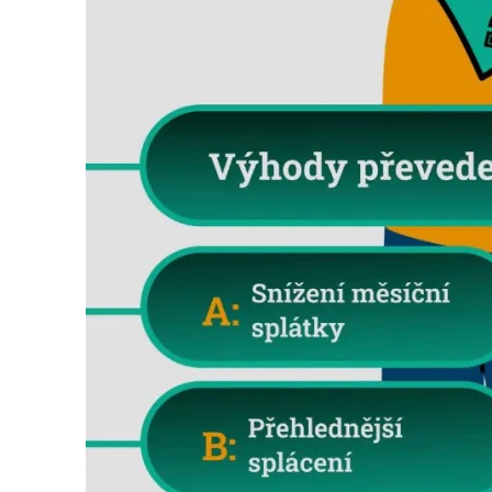
Search
for: