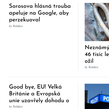
Sorosova hlásná trouba
apeluje na Google, aby
perzekuoval
“konspirační teorie”
by
Redakce
Neznámý 
46 tisíc l
ožil
by
Redakce
Good bye, EU! Velká
Británie a Evropská
unie uzavřely dohodu o
volném obchodu po
by
Redakce