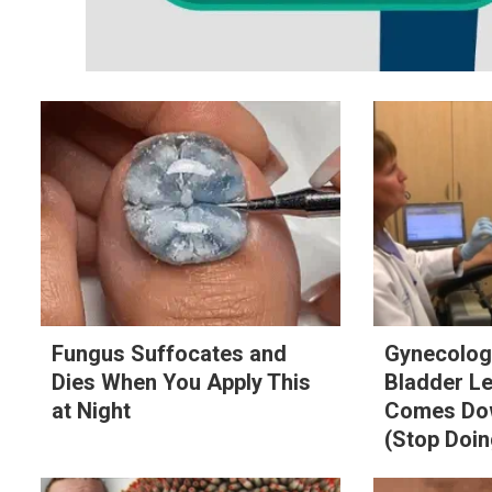
Fungus Suffocates and
Gynecologi
Dies When You Apply This
Bladder L
at Night
Comes Dow
(Stop Doin