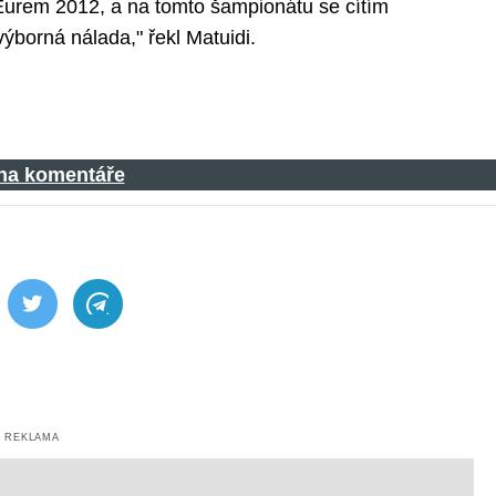
e Eurem 2012, a na tomto šampionátu se cítím
ýborná nálada," řekl Matuidi.
 na komentáře
ebook
Twitter
Telegram
REKLAMA