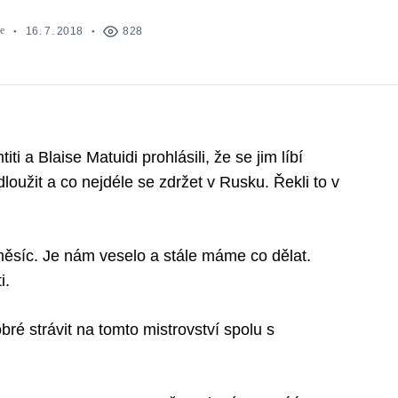
e
16. 7. 2018
828
 a Blaise Matuidi prohlásili, že se jim líbí
dloužit a co nejdéle se zdržet v Rusku. Řekli to v
 měsíc. Je nám veselo a stále máme co dělat.
i.
bré strávit na tomto mistrovství spolu s