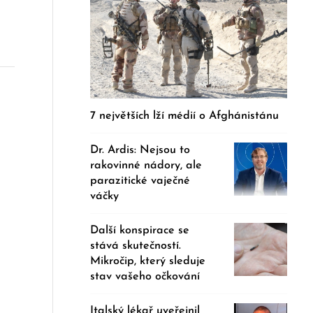
7 největších lží médií o Afghánistánu
Dr. Ardis: Nejsou to
rakovinné nádory, ale
parazitické vaječné
váčky
Další konspirace se
stává skutečností.
Mikročip, který sleduje
stav vašeho očkování
Italský lékař uveřejnil