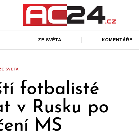
ZE SVĚTA
KOMENTÁŘE
ZE SVĚTA
tí fotbalisté
tat v Rusku po
čení MS