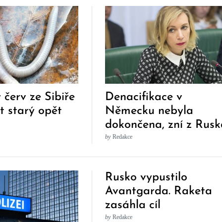
červ ze Sibiře
Denacifikace v
et starý opět
Německu nebyla
dokončena, zní z Rusk
Přišla tvrdá reakce
by
Redakce
Rusko vypustilo
Avantgarda. Raketa
zasáhla cíl
by
Redakce