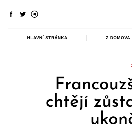
Skip
to
Facebook
Twitter
Telegram
content
HLAVNÍ STRÁNKA
Z DOMOVA
Francouzš
chtějí zůs
ukon