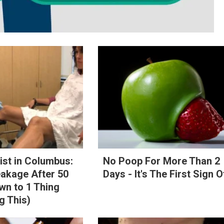
st in Columbus:
No Poop For More Than 2
eakage After 50
Days - It's The First Sign O
n to 1 Thing
g This)