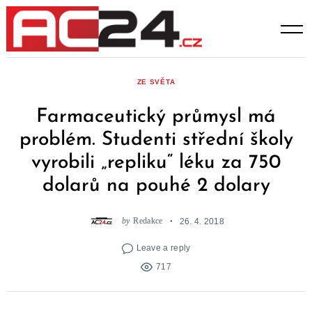
Skip
to
content
ZE SVĚTA
Farmaceutický průmysl má
problém. Studenti střední školy
vyrobili „repliku“ léku za 750
dolarů na pouhé 2 dolary
by
Redakce
26. 4. 2018
Leave a reply
717