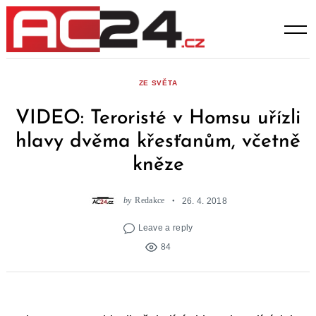
Skip
to
content
ZE SVĚTA
VIDEO: Teroristé v Homsu uřízli
hlavy dvěma křesťanům, včetně
kněze
by
Redakce
26. 4. 2018
Leave a reply
84