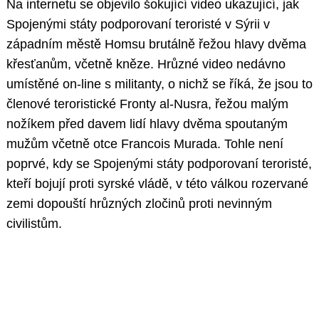
Na internetu se objevilo šokující video ukazující, jak
Spojenými státy podporovaní teroristé v Sýrii v
západním městě Homsu brutálně řežou hlavy dvěma
křesťanům, včetně kněze. Hrůzné video nedávno
umístěné on-line s militanty, o nichž se říká, že jsou to
členové teroristické Fronty al-Nusra, řežou malým
nožíkem před davem lidí hlavy dvěma spoutaným
mužům včetně otce Francois Murada. Tohle není
poprvé, kdy se Spojenými státy podporovaní teroristé,
kteří bojují proti syrské vládě, v této válkou rozervané
zemi dopouští hrůzných zločinů proti nevinným
civilistům.