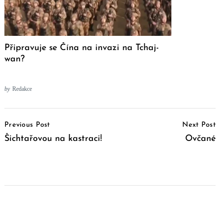
Připravuje se Čína na invazi na Tchaj-
wan?
by
Redakce
Post
Previous Post
Next Post
Navigation
Šichtařovou na kastraci!
Ovčané