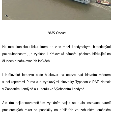
HMS Ocean
Na tuto ikonickou řeku, která se vine mezi Londýnskými historickými
pozoruhodnostmi, je vyslána i Královská námořní pěchota hlídkující na
člunech a nafukovacích loďkách.
I Královské letectvo bude hlídkovat na obloze nad hlavním městem
s helikoptérami Puma a s tryskovými bitevníky Typhoon z RAF Norholt
v Západním Londýně a z Ilfordu ve Východním Londýně.
Ale tím nejkontroverznějším vysláním vojsk se stala instalace baterií
protileteckých raket na paneláky na sídlištích ve zchudlém, omšelém