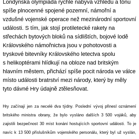
Londýnská olympiáda rychle nabývá vzhledu a tónu
spíše plnocenné spojené pozemní, námořní a
vzdušné vojenské operace než mezinárodní sportovní
události. S tím, jak stojí protiletecké rakety na
střechách bytových bloků na sídlištích, bojové lodě
Královského námořnictva jsou v pohotovosti a
tryskové bitevníky Královského letectva spolu
s helikoptérami hlídkují na obloze nad britským
hlavním městem, přichází spíše pocit národa ve válce
místo události bratrství mezi národy, který by měly
tyto dávné Hry údajně ztělesňovat.
Hry začínají jen za necelé dva týdny. Poslední vývoj přinesl oznámení
britského ministra obrany, že bylo vysláno dalších 3 500 vojáků, aby
zajistili bezpečnost 30 míst konání hostujících sportovní události. To je
navíc k 13 500 příslušníkům vojenského personálu, který byl už vyslán,