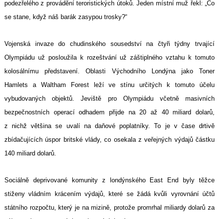
podezřelého z provádění teroristických útoků. Jeden místní muž řekl: „Co
se stane, když náš barák zasypou trosky?“
Vojenská invaze do chudinského sousedství na čtyři týdny trvající
Olympiádu už posloužila k rozeštvání už záštiplného vztahu k tomuto
kolosálnímu představení. Oblasti Východního Londýna jako Toner
Hamlets a Waltham Forest leží ve stínu určitých k tomuto účelu
vybudovaných objektů. Jeviště pro Olympiádu včetně masivních
bezpečnostních operací odhadem přijde na 20 až 40 miliard dolarů,
z nichž většina se uvalí na daňové poplatníky. To je v čase drtivě
zbídačujících úspor britské vlády, co osekala z veřejných výdajů částku
140 miliard dolarů.
Sociálně deprivované komunity z londýnského East End byly těžce
stiženy vládním krácením výdajů, které se žádá kvůli vyrovnání účtů
státního rozpočtu, který je na mizině, protože promrhal miliardy dolarů za