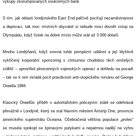
výkupy zkorumpovaných soukromých bank.
S tím, jak oblasti londýnského East End palčivě pociťují nezaměstnanost
a deprivaci, tak moc místních obyvatel si nebude moci dovolit vstup na
Olympiádu, když lístek na dobré místo může stát až 3 000 dolarů.
Mnoho Londýňanů, když srovná tuhle pompézní událost a její blyštivě
vykřičený korporátní sponzoring s chmurnou chudobou těch omšelých
sídlišť – uprostřed plnocenných vojenských operací a dohledu na pozadí
– tak se k nim vkrádá pocit pravdivosti anti-utopického románu od George
Orwella 1984.
Klasický Orwellův příběh o autoritářském policejním státě se odehrával
převážně v Londýně, který se stal hlavním městem Airstrip One, provincie
amerického superstrátu Oceania. Ožebračená většina populace „proles“
se musela spokojit se špinavými putykami a nepatrnou nadějí na výhru