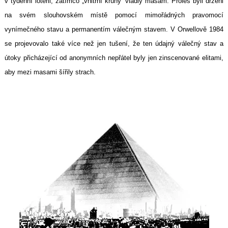
v týdenní loterii, zatímco „vnitřní kruhy“ vládly masám. Proles byli drženi
na svém slouhovském místě pomocí mimořádných pravomocí
vynímečného stavu a permanentím válečným stavem. V Orwellově 1984
se projevovalo také více než jen tušení, že ten údajný válečný stav a
útoky přicházející od anonymních nepřátel byly jen zinscenované elitami,
aby mezi masami šířily strach.