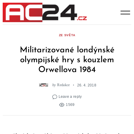
Skip
to
content
ZE SVĚTA
Militarizované londýnské
olympijské hry s kouzlem
Orwellova 1984
by
Redakce
26. 4. 2018
Leave a reply
1569