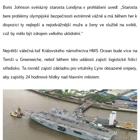
Boris Johnson svérázný starosta Londýna v prohlášení uvedl: „Starosta
bere problémy olympijské bezpečnosti extrémně vážně a má během her k
dispozici ty nejlepší a nejodvážnější muže a ženy ve službě na světě,
což by mělo být zdrojem velkého uklidnění.“
Největší válečná loď Královského námořnictva HMS Ocean bude více na
Temži u Greenwiche, neboť během této události zajistí logistické řídící
středisko. Ta rovněž zajistí základnu pro vrtulníky Lynx obsazené snipery,
aby zajistily 24 hodinové hlídky nad hlavním městem.