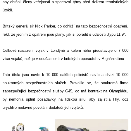
aby chránil členy veřejnosti a sportovní týmy před rizikem teroristických
útoků.
Britský generál sir Nick Parker, co dohlíží na tato bezpečnostní opatření,
řekl, že jedním z opatření jsou plány, jak si poradit s událostí „typu 11.9“.
Celkové nasazení vojsk v Londýně a kolem něho představuje o 7 000
více vojáků, než je v současnosti v britských operacích v Afghánistánu.
Tato čísla jsou navíc k 10 000 dalších policistů navíc a divizi 10 000
soukromých bezpečnostních služeb. Provalilo se, že soukromá firma
zabezpečující bezpečnostní služby G45, co má kontrakt na Olympiádu,
by nemohla splnit požadavky na lidskou sílu, aby zajistila Hry, což
urychlilo nedávné povolání dodatečných vojáků.