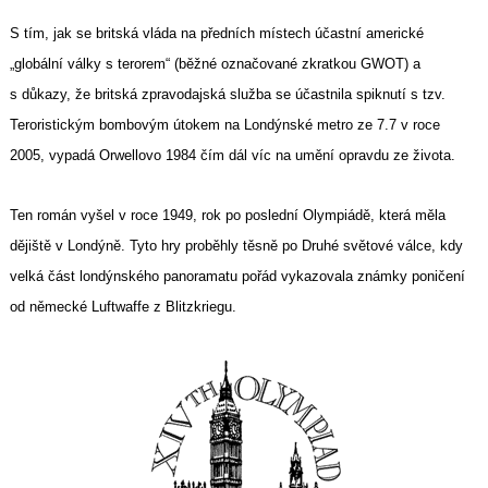
S tím, jak se britská vláda na předních místech účastní americké
„globální války s terorem“ (běžné označované zkratkou GWOT) a
s důkazy, že britská zpravodajská služba se účastnila spiknutí s tzv.
Teroristickým bombovým útokem na Londýnské metro ze 7.7 v roce
2005, vypadá Orwellovo 1984 čím dál víc na umění opravdu ze života.
Ten román vyšel v roce 1949, rok po poslední Olympiádě, která měla
Search
for:
dějiště v Londýně. Tyto hry proběhly těsně po Druhé světové válce, kdy
velká část londýnského panoramatu pořád vykazovala známky poničení
od německé Luftwaffe z Blitzkriegu.