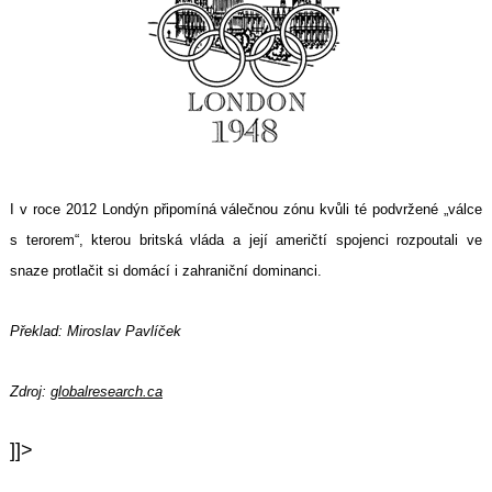
I v roce 2012 Londýn připomíná válečnou zónu kvůli té podvržené „válce
s terorem“, kterou britská vláda a její američtí spojenci rozpoutali ve
snaze protlačit si domácí i zahraniční dominanci.
Překlad: Miroslav Pavlíček
Zdroj:
globalresearch.ca
]]>