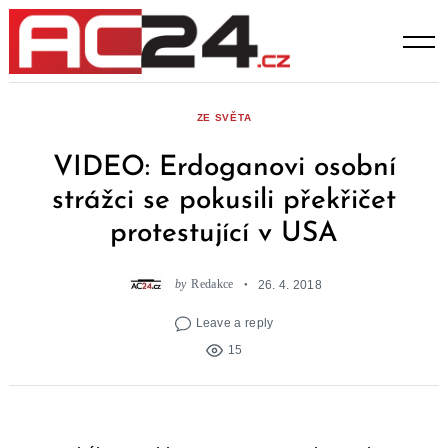
Skip
to
content
ZE SVĚTA
VIDEO: Erdoganovi osobní
strážci se pokusili překřičet
protestující v USA
by
Redakce
26. 4. 2018
Leave a reply
15