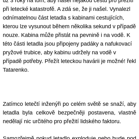
už 3 roky na tom, aby našel nějakou cestu pro přežití
při letecké katastrofě. A zdá se, že ji našel. Vynalezl
odnímatelnou část letadla s kabinami cestujících,
kterou lze vysunout během několika sekund v případě
nouze. Kabina může přistát na pevnině i na vodě. K
této části letadla jsou připojeny padáky a nafukovací
pryžové trubice, aby kabinu udržely na vodě v
případě potřeby. Přežít leteckou havárii je možné! řekl
Tatarenko.
Zatímco letečtí inženýři po celém světě se snaží, aby
letadla byla celkově bezpečněji postavena, vlastně
nedělají nic určitého pro přežití lidského faktoru.
Samozřejmě pokud letadlo exploduje nebo bude pod