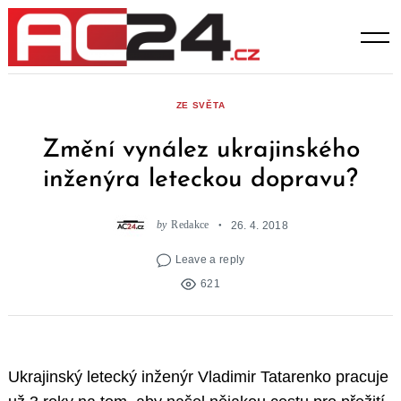
Skip
to
content
ZE SVĚTA
Změní vynález ukrajinského
inženýra leteckou dopravu?
by
Redakce
26. 4. 2018
Leave a reply
621
Ukrajinský letecký inženýr Vladimir Tatarenko pracuje