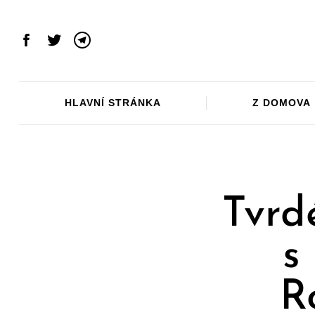
Skip
to
content
Facebook
Twitter
Telegram
HLAVNÍ STRÁNKA
Z DOMOVA
Tvrdé
s
R