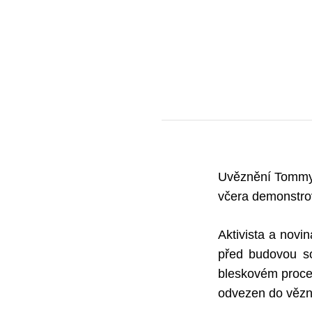
Uvěznění Tommyh
včera demonstroval
Aktivista a nov
před budovou so
bleskovém proce
odvezen do vězn