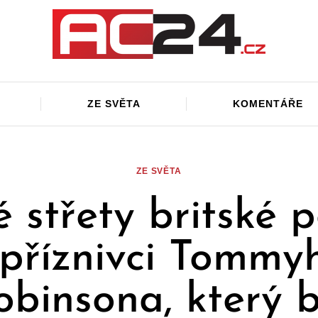
ZE SVĚTA
KOMENTÁŘE
ZE SVĚTA
 střety britské p
 příznivci Tommy
obinsona, který b