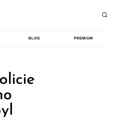
Facebook
Twitter
Telegram
BLOG
PREMIUM
olicie
ho
yl