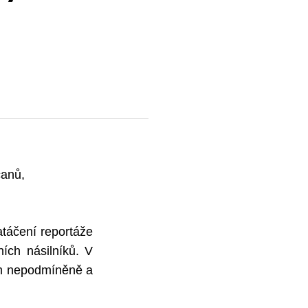
čanů,
táčení reportáže
ích násilníků. V
ům nepodmíněně a