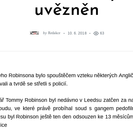
uvězněn
by
Redakce
10. 6. 2018
63
o Robinsona bylo spouštěčem vzteku některých Angli
i a tvrdě se střetli s policií.
inář Tommy Robinson byl nedávno v Leedsu zatčen za na
udu, ve které právě probíhal soud s gangem pedofiln
su byl Robinson ještě ten den odsouzen ke 13 měsíc
ice