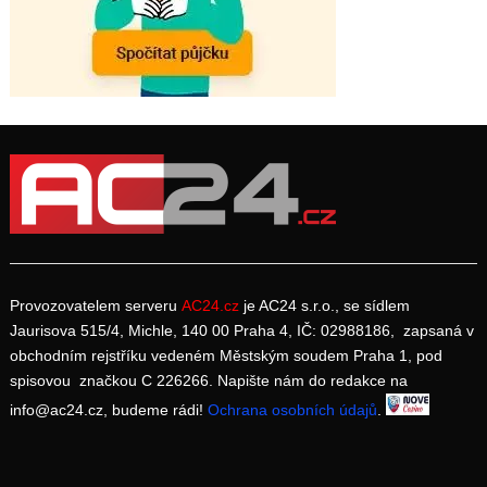
Provozovatelem serveru
AC24.cz
je AC24 s.r.o., se sídlem
Jaurisova 515/4, Michle, 140 00 Praha 4, IČ: 02988186, zapsaná v
obchodním rejstříku vedeném Městským soudem Praha 1, pod
spisovou značkou C 226266. Napište nám do redakce na
info@ac24.cz, budeme rádi!
Ochrana osobních údajů
.