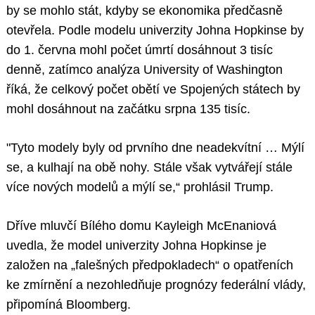
by se mohlo stát, kdyby se ekonomika předčasně
otevřela. Podle modelu univerzity Johna Hopkinse by
do 1. června mohl počet úmrtí dosáhnout 3 tisíc
denně, zatímco analýza University of Washington
říká, že celkový počet obětí ve Spojených státech by
mohl dosáhnout na začátku srpna 135 tisíc.
"Tyto modely byly od prvního dne neadekvítní … Mýlí
se, a kulhají na obě nohy. Stále však vytvářejí stále
více nových modelů a mýlí se,“ prohlásil Trump.
Dříve mluvčí Bílého domu Kayleigh McEnaniová
uvedla, že model univerzity Johna Hopkinse je
založen na „falešných předpokladech“ o opatřeních
ke zmírnění a nezohledňuje prognózy federální vlády,
připomíná Bloomberg.