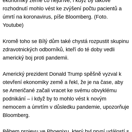
ekonomiky země co nejdříve, i když by takové
rozhodnutí mohlo vést ke zvýšení počtu pacientů a
úmrtí na koronavirus, píše Bloomberg. (Foto.
Youtube)
Kromě toho se Bílý dům také chystá rozpustit skupinu
zdravotnických odborníků, kteří do té doby vedli
americký boj proti pandemii.
Americký prezident Donald Trump spěšně vyzval k
otevření ekonomiky země a řekl, že je na čase, aby
se Američané začali vracet ke svému obvyklému
podnikání – i když by to mohlo vést k novým
nemocem a úmrtím v důsledku pandemie, upozorňuje
Bloomberg.
Během projevu ve Phoenixu, který byl první událostí s