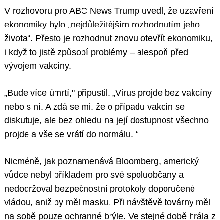
V rozhovoru pro ABC News Trump uvedl, že uzavření
ekonomiky bylo „nejdůležitějším rozhodnutím jeho
života“. Přesto je rozhodnut znovu otevřít ekonomiku,
i když to jistě způsobí problémy – alespoň před
vývojem vakcíny.
„Bude více úmrtí," připustil. „Virus projde bez vakcíny
nebo s ní. A zdá se mi, že o případu vakcín se
diskutuje, ale bez ohledu na její dostupnost všechno
projde a vše se vrátí do normálu. “
Nicméně, jak poznamenává Bloomberg, americký
vůdce nebyl příkladem pro své spoluobčany a
nedodržoval bezpečnostní protokoly doporučené
vládou, aniž by měl masku. Při návštěvě továrny měl
na sobě pouze ochranné brýle. Ve stejné době hrála z