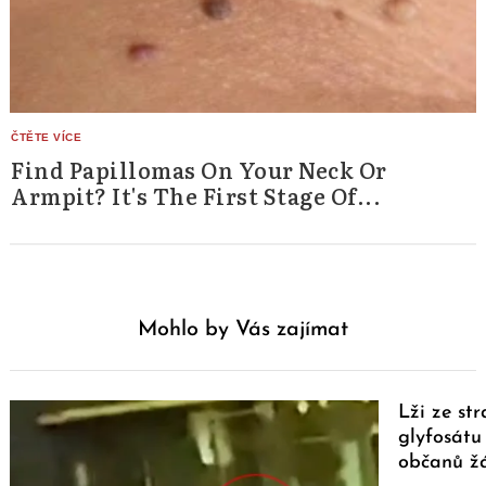
Find Papillomas On Your Neck Or
Armpit? It's The First Stage Of...
Mohlo by Vás zajímat
Lži ze st
glyfosátu 
občanů ž