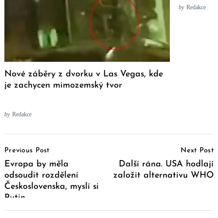
by
Redakce
Nové záběry z dvorku v Las Vegas, kde
je zachycen mimozemský tvor
by
Redakce
Post
Previous Post
Next Post
Navigation
Evropa by měla
Další rána. USA hodlají
odsoudit rozdělení
založit alternativu WHO
Československa, myslí si
Putin