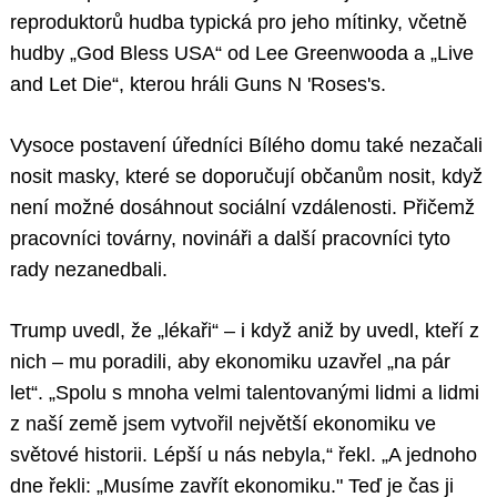
reproduktorů hudba typická pro jeho mítinky, včetně
hudby „God Bless USA“ od Lee Greenwooda a „Live
and Let Die“, kterou hráli Guns N 'Roses's.
Vysoce postavení úředníci Bílého domu také nezačali
nosit masky, které se doporučují občanům nosit, když
není možné dosáhnout sociální vzdálenosti. Přičemž
pracovníci továrny, novináři a další pracovníci tyto
rady nezanedbali.
Trump uvedl, že „lékaři“ – i když aniž by uvedl, kteří z
nich – mu poradili, aby ekonomiku uzavřel „na pár
let“. „Spolu s mnoha velmi talentovanými lidmi a lidmi
z naší země jsem vytvořil největší ekonomiku ve
světové historii. Lépší u nás nebyla,“ řekl. „A jednoho
dne řekli: „Musíme zavřít ekonomiku." Teď je čas ji