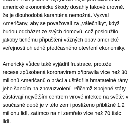
americké ekonomické škody dosáhly takové úrovně,
že je dlouhodobá karanténa nemožná. Vyzval
Američany, aby se považovali za „válečníky“, když
budou odcházet ze svých domovů, což posloužilo
jakoby tichému připuštění vážných obav americké
veřejnosti ohledně předčasného otevření ekonomiky.
Americký vůdce také vyjádřil frustrace, protože
recese způsobená koronavirem připravila více než 30
milionů Američanů o práci a uštědřila hmatatelné rány
jeho šancím na znovuzvolení. Přičemž Spojené státy
zůstávají největším centrem virové infekce na světě: v
současné době je v této zemi postiženo přibližně 1,2
milionu lidí, zatímco na ni zemřelo více než 70 tisíc
lidí.