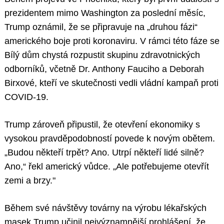
prezidentem mimo Washington za poslední měsíc,
Trump oznámil, že se připravuje na „druhou fázi“
amerického boje proti koronaviru. V rámci této fáze se
Bílý dům chystá rozpustit skupinu zdravotnických
odborníků, včetně Dr. Anthony Fauciho a Deborah
Birxové, kteří ve skutečnosti vedli vládní kampaň proti
COVID-19.
Trump zároveň připustil, že otevření ekonomiky s
vysokou pravděpodobností povede k novým obětem.
„Budou někteří trpět? Ano. Utrpí někteří lidé silně?
Ano,“ řekl americký vůdce. „Ale potřebujeme otevřít
zemi a brzy."
Během své návštěvy továrny na výrobu lékařských
masek Trump učinil nejvýznamnější prohlášení, že