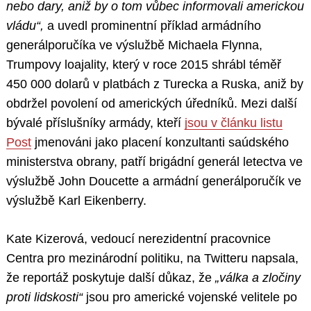
nebo dary, aniž by o tom vůbec informovali americkou
vládu“,
a uvedl prominentní příklad armádního
generálporučíka ve výslužbě Michaela Flynna,
Trumpovy loajality, který v roce 2015 shrábl téměř
450 000 dolarů v platbách z Turecka a Ruska, aniž by
obdržel povolení od amerických úředníků. Mezi další
bývalé příslušníky armády, kteří
jsou v článku listu
Post
jmenováni jako placení konzultanti saúdského
ministerstva obrany, patří brigádní generál letectva ve
výslužbě John Doucette a armádní generálporučík ve
výslužbě Karl Eikenberry.
Kate Kizerová, vedoucí nerezidentní pracovnice
Centra pro mezinárodní politiku, na Twitteru napsala,
že reportáž poskytuje další důkaz, že
„válka a zločiny
proti lidskosti“
jsou pro americké vojenské velitele po