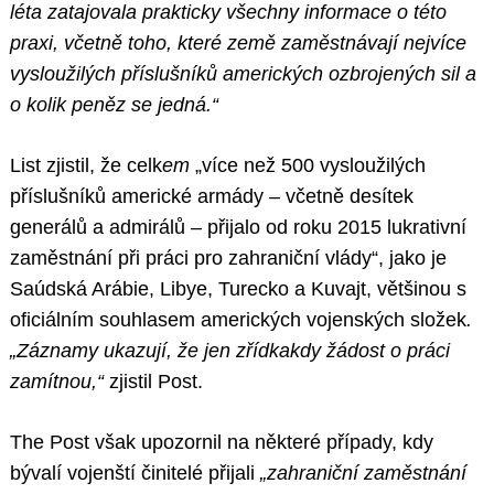
léta zatajovala prakticky všechny informace o této
praxi, včetně toho, které země zaměstnávají nejvíce
vysloužilých příslušníků amerických ozbrojených sil a
o kolik peněz se jedná.“
List zjistil, že celk
em
„více než 500 vysloužilých
příslušníků americké armády – včetně desítek
generálů a admirálů – přijalo od roku 2015 lukrativní
zaměstnání při práci pro zahraniční vlády“, jako je
Saúdská Arábie, Libye, Turecko a Kuvajt, většinou s
oficiálním souhlasem amerických vojenských složek
.
„Záznamy ukazují, že jen zřídkakdy žádost o práci
zamítnou,“
zjistil Post.
The Post však upozornil na některé případy, kdy
bývalí vojenští činitelé přijali
„zahraniční zaměstnání