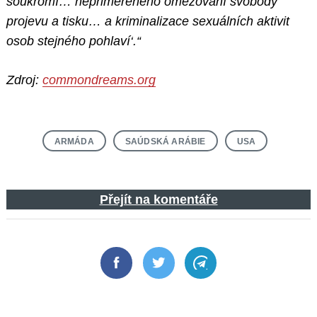
soukromí… nepřiměřeného omezování svobody
projevu a tisku… a kriminalizace sexuálních aktivit
osob stejného pohlaví‘.“
Zdroj:
commondreams.org
ARMÁDA
SAÚDSKÁ ARÁBIE
USA
Přejít na komentáře
Facebook
Twitter
Telegram