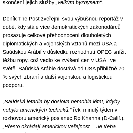
skončení jejich služby
„velkým byznysem“.
Deník The Post zveřejnil svou výbušnou reportáž v
době, kdy stále více demokratických zákonodárců
prosazuje celkové přehodnocení dlouholetých
diplomatických a vojenských vztahů mezi USA a
Saúdskou Arábií v důsledku rozhodnutí OPEC snížit
těžbu ropy, což vedlo ke zvýšení cen v USA i ve
světě. Saúdská Arábie dostává od USA přibližně 70
% svých zbraní a další vojenskou a logistickou
podporu.
„Saúdská letadla by doslova nemohla létat, kdyby
nebylo amerických techniků,“
řekl minulý týden v
rozhovoru americký poslanec Ro Khanna (D-Calif.).
„Přesto okrádají americkou veřejnost… Je třeba