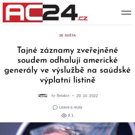
Skip
to
content
ZE SVĚTA
Tajné záznamy zveřejněné
soudem odhalují americké
generály ve výslužbě na saúdské
výplatní listině
by
Redakce
20. 10. 2022
Leave a reply
8.1