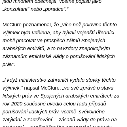
jsou mnohem obecnější, včetně popisů jako
„konzultant“ nebo „poradce“.“
McClure poznamenal, že
„více než polovina těchto
výjimek byla udělena, aby bývalí vojenští úředníci
mohli pracovat ve prospěch zájmů Spojených
arabských emirátů, a to navzdory znepokojivým
záznamům emirátské vlády o porušování lidských
práv“.
„I když ministerstvo zahraničí vydalo stovky těchto
výjimek,“
napsal McClure,
„ve své zprávě o stavu
lidských práv ve Spojených arabských emirátech za
rok 2020 současně uvedlo celou řadu případů
porušování lidských práv, včetně ‚svévolného
zatýkání a zadržování… zásahů vlády do práva na