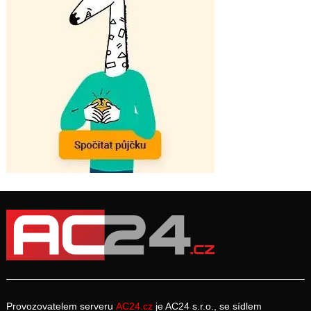
Provozovatelem serveru
AC24.cz
je AC24 s.r.o., se sídlem