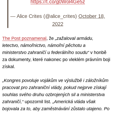
https://t.co/g0Wol4Ge5z
— Alice Crites (@alice_crites)
October 18,
2022
The Post poznamenal
, že
„zažaloval armádu,
letectvo, námořnictvo, námořní pěchotu a
ministerstvo zahraničí u federálního soudu“
v honbě
za dokumenty, které nakonec po vleklém právním boji
získal.
„Kongres povoluje vojákům ve výslužbě i záložníkům
pracovat pro zahraniční vlády, pokud nejprve získají
souhlas svého druhu ozbrojených sil a ministerstva
zahraničí,“
upozornil list.
„Americká vláda však
bojovala za to, aby zaměstnávání zůstalo utajeno. Po