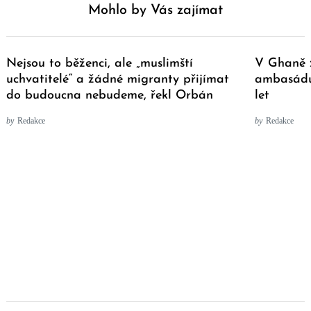
Mohlo by Vás zajímat
Nejsou to běženci, ale „muslimští
V Ghaně z
uchvatitelé“ a žádné migranty přijímat
ambasádu
do budoucna nebudeme, řekl Orbán
let
by
Redakce
by
Redakce
Post