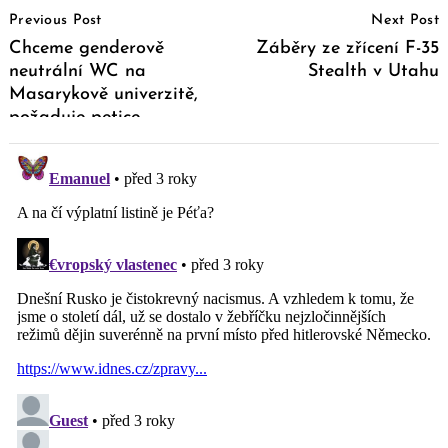
Previous Post
Next Post
Navigation
Chceme genderově
Záběry ze zřícení F-35
neutrální WC na
Stealth v Utahu
Masarykově univerzitě,
požaduje petice
studentů