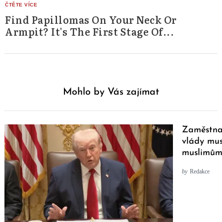
Find Papillomas On Your Neck Or
Armpit? It's The First Stage Of...
Mohlo by Vás zajímat
Zaměstnav
vlády mus
muslimům 
by
Redakce