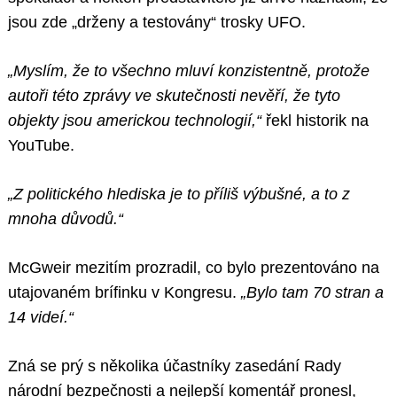
jsou zde „drženy a testovány“ trosky UFO.
„Myslím, že to všechno mluví konzistentně, protože
autoři této zprávy ve skutečnosti nevěří, že tyto
objekty jsou americkou technologií,“
řekl historik na
YouTube.
„Z politického hlediska je to příliš výbušné, a to z
mnoha důvodů.“
McGweir mezitím prozradil, co bylo prezentováno na
utajovaném brífinku v Kongresu.
„Bylo tam 70 stran a
14 videí.“
Zná se prý s několika účastníky zasedání Rady
národní bezpečnosti a nejlepší komentář pronesl,