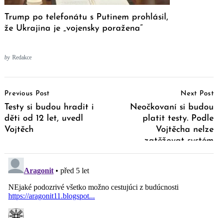
Trump po telefonátu s Putinem prohlásil,
že Ukrajina je „vojensky poražena“
by
Redakce
Post
Previous Post
Next Post
Navigation
Testy si budou hradit i
Neočkovaní si budou
děti od 12 let, uvedl
platit testy. Podle
Vojtěch
Vojtěcha nelze
zatěžovat systém
zdravotního pojištění