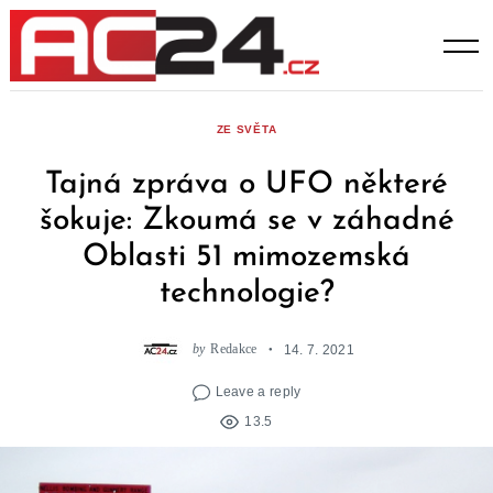
Skip
to
content
ZE SVĚTA
Tajná zpráva o UFO některé
šokuje: Zkoumá se v záhadné
Oblasti 51 mimozemská
technologie?
by
Redakce
14. 7. 2021
Leave a reply
13.5