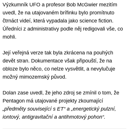
Výzkumník UFO a profesor Bob McGwier mezitím
uvedl, že na utajovaném brífinku bylo promítnuto
čtrnáct videí, která vypadala jako science fiction.
Úředníci z administrativy podle něj redigovali vše, co
mohli.
Její veřejná verze tak byla zkrácena na pouhých
devět stran. Dokumentace však připouští, že na
obloze bylo něco, co nelze vysvětlit, a nevylučuje
možný mimozemský původ.
Dolan zase uvedl, že jeho zdroj se zmínil o tom, že
Pentagon má utajované projekty zkoumající
„předměty související s ET“ a „energetický pulzní,
iontový, antigravitační a antihmotový pohon“.