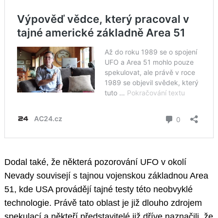
Dodal také, že některá pozorování UFO v okolí
Nevady souvisejí s tajnou vojenskou základnou Area
51, kde USA provádějí tajné testy této neobvyklé
technologie. Právě tato oblast je již dlouho zdrojem
spekulací a někteří představitelé již dříve naznačili, že