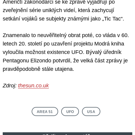
Američtí zákonodárci se ke zprávě vyjadřují po
zveřejnění série uniklých videí, která zachycují
setkání vojáků se subjekty známými jako „Tic Tac“.
Znamenalo to neuvěřitelný obrat poté, co vláda v 60.
letech 20. století po uzavření projektu Modrá kniha
vyloučila možnost existence UFO. Bývalý úředník
Pentagonu Elizondo potvrdil, že velká část zprávy je
pravděpodobně stále utajena.
Zdroj:
thesun.co.uk
AREA 51
UFO
USA