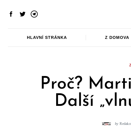
Skip
to
Facebook
Twitter
Telegram
content
HLAVNÍ STRÁNKA
Z DOMOVA
Proč? Mart
Další „vln
by
Redakc