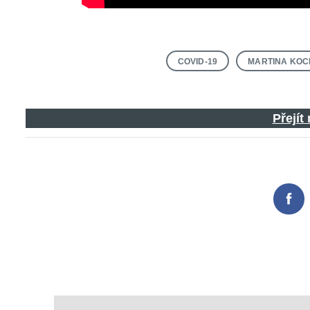
COVID-19
MARTINA KOC
Search
for:
Přejít
Fac