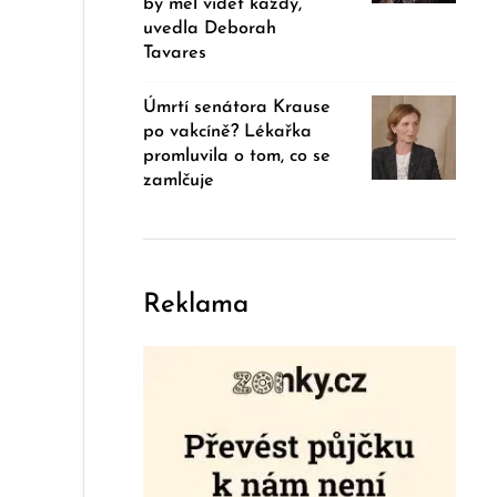
by měl vidět každý,
uvedla Deborah
Tavares
Úmrtí senátora Krause
po vakcíně? Lékařka
promluvila o tom, co se
zamlčuje
Reklama