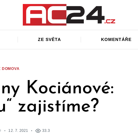
ZE SVĚTA
KOMENTÁŘE
Z DOMOVA
iny Kociánové:
u“ zajistíme?
e
12. 7. 2021
33.3