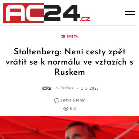
Skip
to
content
ZE SVĚTA
Stoltenberg: Není cesty zpět
vrátit se k normálu ve vztazích s
Ruskem
by
Redakce
1. 3. 2023
Leave a reply
6.3