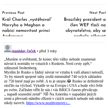
Post
Previous Post
Next Post
Navigation
Král Charles „vystěhoval“
Brazilský prezident a
Harryho a Meghan a
člen WEF tlačí na
nabízí nemovitost princi
obyvatelstvo, aby se
Andrewovi
nechalo očkovat