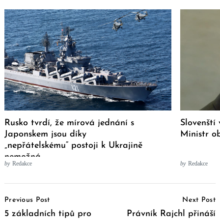
Rusko tvrdí, že mírová jednání s
Slovenští 
Japonskem jsou díky
Ministr o
„nepřátelskému“ postoji k Ukrajině
nemožná
by
Redakce
by
Redakce
Post
Previous Post
Next Post
Navigation
5 základních tipů pro
Právník Rajchl přináší