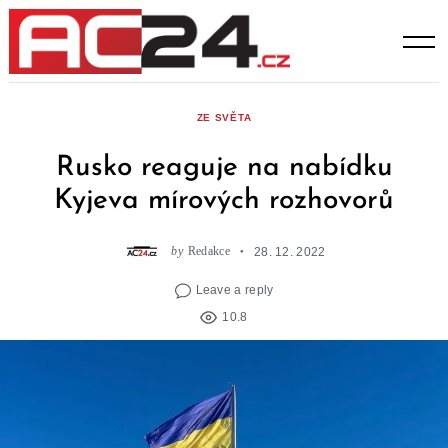
Skip
to
content
ZE SVĚTA
Rusko reaguje na nabídku
Kyjeva mírových rozhovorů
by
Redakce
28. 12. 2022
Leave a reply
10.8