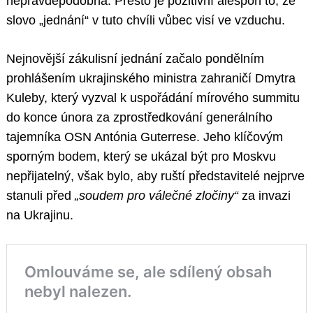
nepravděpodobná. Přesto je pozitivní alespoň to, že
slovo „jednání“ v tuto chvíli vůbec visí ve vzduchu.
Nejnovější zákulisní jednání začalo pondělním
prohlášením ukrajinského ministra zahraničí Dmytra
Kuleby, který vyzval k uspořádání mírového summitu
do konce února za zprostředkování generálního
tajemníka OSN Antónia Guterrese. Jeho klíčovým
sporným bodem, který se ukázal být pro Moskvu
nepřijatelný, však bylo, aby ruští představitelé nejprve
stanuli před
„soudem pro válečné zločiny“
za invazi
na Ukrajinu.