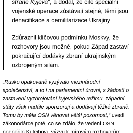
straně Kyjeva“
, a dodal, že cíle speciální
vojenské operace zůstávají stejné, těmi jsou
denacifikace a demilitarizace Ukrajiny.
Zdůraznil klíčovou podmínku Moskvy, že
rozhovory jsou možné, pokud Západ zastaví
pokračující dodávky zbraní ukrajinským
ozbrojeným silám.
„Rusko opakovaně vyzývalo mezinárodní
společenství, a to i na parlamentní úrovni, s žádostí o
zastavení vyzbrojování kyjevského režimu, západní
státy však nadále sponzorují a dodávají těžké zbraně.
Tomu by měla OSN věnovat větší pozornost,“
uvedl
zákonodárce poté, co se zdálo, že vedení OSN
podpořilo Kulejbovu výzvu k mírovým rozhovorům.