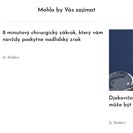
Mohlo by Vás zajímat
8 minutový chirurgický zákrok, který vám
navždy poskytne nadlidský zrak
by
Redakce
Djokovičo
může být
by
Redakce