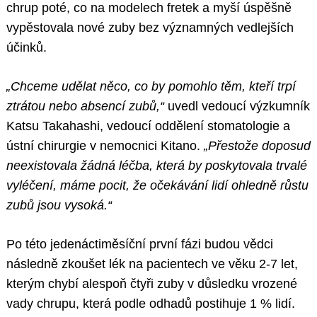
chrup poté, co na modelech fretek a myší úspěšně
vypěstovala nové zuby bez významných vedlejších
účinků.
„Chceme udělat něco, co by pomohlo těm, kteří trpí
ztrátou nebo absencí zubů,“
uvedl vedoucí výzkumník
Katsu Takahashi, vedoucí oddělení stomatologie a
ústní chirurgie v nemocnici Kitano.
„Přestože doposud
neexistovala žádná léčba, která by poskytovala trvalé
vyléčení, máme pocit, že očekávání lidí ohledně růstu
zubů jsou vysoká.“
Po této jedenáctiměsíční první fázi budou vědci
následně zkoušet lék na pacientech ve věku 2-7 let,
kterým chybí alespoň čtyři zuby v důsledku vrozené
vady chrupu, která podle odhadů postihuje 1 % lidí.