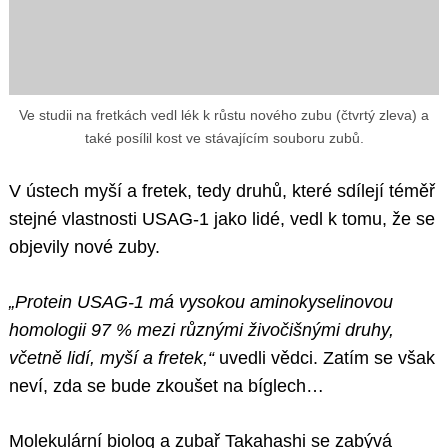
Ve studii na fretkách vedl lék k růstu nového zubu (čtvrtý zleva) a
také posílil kost ve stávajícím souboru zubů.
V ústech myší a fretek, tedy druhů, které sdílejí téměř
stejné vlastnosti USAG-1 jako lidé, vedl k tomu, že se
objevily nové zuby.
„Protein USAG-1 má vysokou aminokyselinovou
homologii 97 % mezi různými živočišnými druhy,
včetně lidí, myší a fretek,“
uvedli vědci. Zatím se však
neví, zda se bude zkoušet na bíglech…
Molekulární biolog a zubař Takahashi se zabývá