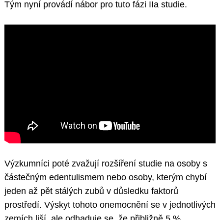
Tým nyní provádí nábor pro tuto fázi IIa studie.
Výzkumníci poté zvažují rozšíření studie na osoby s
částečným edentulismem nebo osoby, kterým chybí
jeden až pět stálých zubů v důsledku faktorů
prostředí. Výskyt tohoto onemocnění se v jednotlivých
zemích liší, ale odhaduje se, že přibližně 5 %