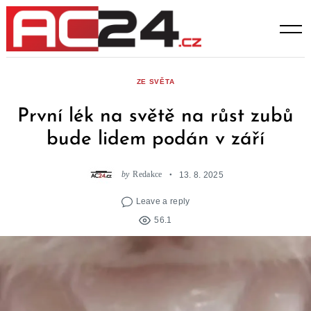
Skip
to
content
ZE SVĚTA
První lék na světě na růst zubů
bude lidem podán v září
by
Redakce
13. 8. 2025
Leave a reply
56.1