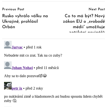
Post
Previous Post
Next Post
Navigation
Rusko vyhrálo válku na
Co to má být? Nový
Ukrajině, prohlásil
zákon EU o „svobodě
Orbán
médií“ umožňuje
zatýkání novinářů