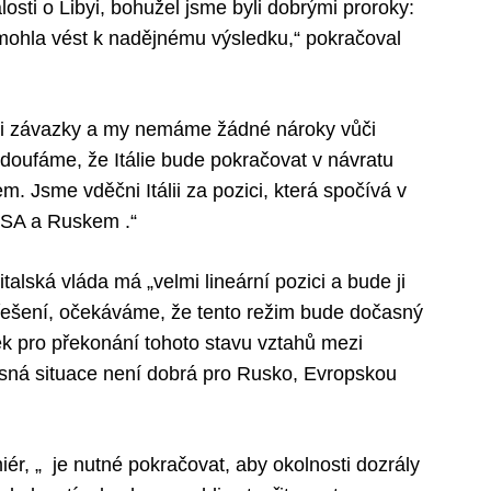
losti o Libyi, bohužel jsme byli dobrými proroky:
nemohla vést k nadějnému výsledku,“ pokračoval
mi závazky a my nemáme žádné nároky vůči
e doufáme, že Itálie bude pokračovat v návratu
 Jsme vděčni Itálii za pozici, která spočívá v
USA a Ruskem .“
lská vláda má „velmi lineární pozici a bude ji
 řešení, očekáváme, že tento režim bude dočasný
nek pro překonání tohoto stavu vztahů mezi
sná situace není dobrá pro Rusko, Evropskou
iér, „ je nutné pokračovat, aby okolnosti dozrály