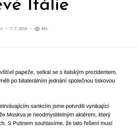
vě Itálie
ce
7. 7. 2019
441
štívil papeže, setkal se s italským prezidentem.
li po bilaterálním jednání společnou tiskovou
etrvávajícím sankcím jsme potvrdili vynikající
, že Moskva je neodmyslitelným aktérem, který
ích. S Putinem souhlasíme, že tato řešení musí