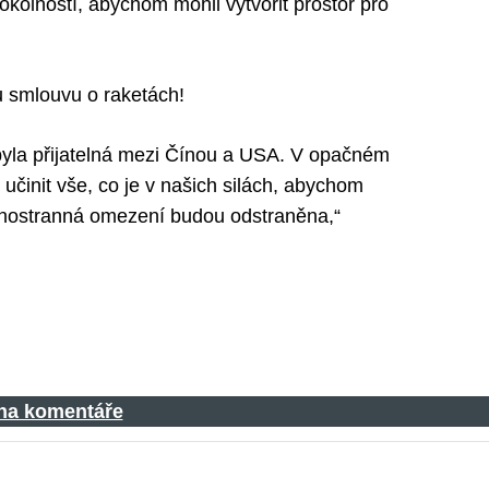
okolností, abychom mohli vytvořit prostor pro
 smlouvu o raketách!
 byla přijatelná mezi Čínou a USA. V opačném
učinit vše, co je v našich silách, abychom
ednostranná omezení budou odstraněna,“
 na komentáře