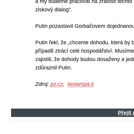
a my budeme pracovat na zralosti těchto 
ziskový dialog".
Putin pozastavil Gorbačovem dojednanou
Search
for:
Putin řekl, že „chceme dohodu, která by
případě ztrácí celé hospodářství. Musíme 
zajistili, že dohody budou dosaženy a j
zdůraznil Putin.
Zdroj:
pz.cz
,
lastampa.it
Přejít