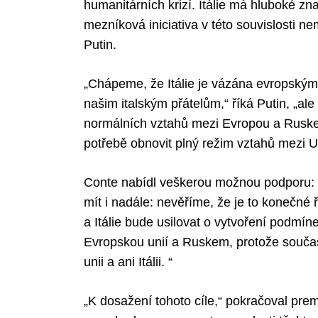
humanitárních krizí. Itálie má hluboké zna
mezníková iniciativa v této souvislosti 
Putin.
„Chápeme, že Itálie je vázána evropský
našim italským přátelům,“ říká Putin, „al
normálních vztahů mezi Evropou a Ruskem.
potřebě obnovit plný režim vztahů mezi 
Conte nabídl veškerou možnou podporu: ita
mít i nadále: nevěříme, že je to konečné
a Itálie bude usilovat o vytvoření podmí
Evropskou unií a Ruskem, protože souča
unii a ani Itálii. “
„K dosažení tohoto cíle,“ pokračoval prem