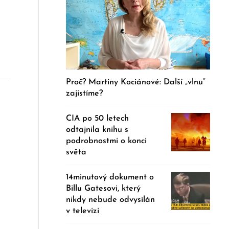
Proč? Martiny Kociánové: Další „vlnu“
zajistíme?
CIA po 50 letech
odtajnila knihu s
podrobnostmi o konci
světa
14minutový dokument o
Billu Gatesovi, který
nikdy nebude odvysílán
v televizi