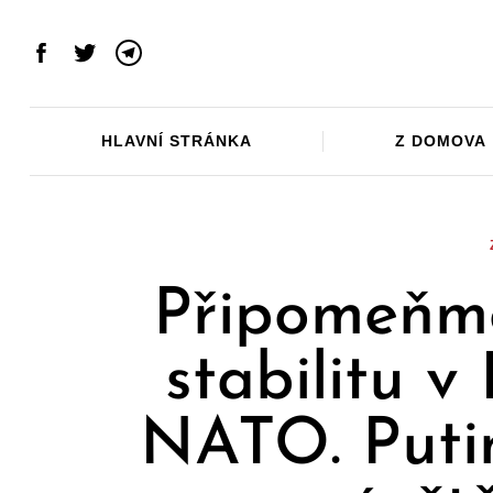
Skip
to
Facebook
Twitter
Telegram
content
HLAVNÍ STRÁNKA
Z DOMOVA
Připomeňme 
stabilitu v
NATO. Putin