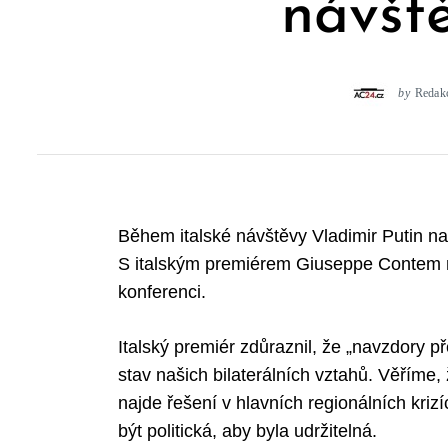
návště
by
Redak
Během italské návštěvy Vladimir Putin nav
S italským premiérem Giuseppe Contem mě
konferenci.
Italský premiér zdůraznil, že „navzdory př
stav našich bilaterálních vztahů. Věříme
najde řešení v hlavních regionálních kriz
být politická, aby byla udržitelná.