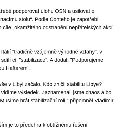
otřebě podporovat úlohu OSN a usilovat o
dnacímu stolu“. Podle Conteho je zapotřebí
o cíle „okamžitého odstranění nepřátelských akcí
Itálií "tradičně vzájemně výhodné vztahy", v
 sdílí cíl "stabilizace". A dodal: "Podporujeme
ou Haftarem".
še v Libyi začalo. Kdo zničil stabilitu Libye?
 vidíme výsledek. Zaznamenali jsme chaos a boj
usíme hrát stabilizační roli,“ připomněl Vladimir
ím je to předehra k obtížnému řešení