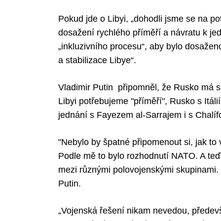
Pokud jde o Libyi, „dohodli jsme se na p
dosažení rychlého příměří a návratu k je
„inkluzivního procesu“, aby bylo dosažen
a stabilizace Libye“.
Vladimir Putin připomněl, že Rusko má s 
Libyi potřebujeme "příměří", Rusko s Itálií
jednání s Fayezem al-Sarrajem i s Chalíf
"Nebylo by špatné připomenout si, jak to v
Podle mě to bylo rozhodnutí NATO. A teď
mezi různými polovojenskými skupinami. M
Putin.
„Vojenská řešení nikam nevedou, předevš