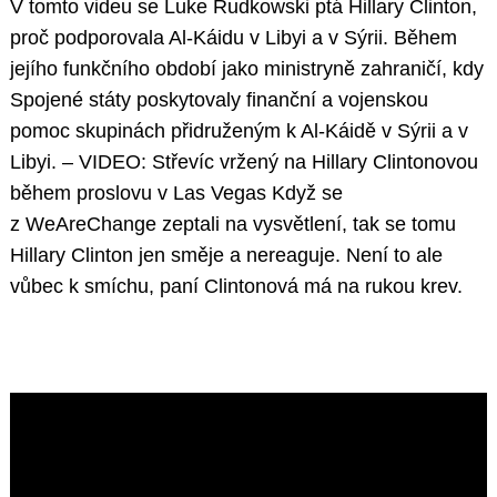
V tomto videu se Luke Rudkowski ptá Hillary Clinton,
proč podporovala Al-Káidu v Libyi a v Sýrii. Během
jejího funkčního období jako ministryně zahraničí, kdy
Spojené státy poskytovaly finanční a vojenskou
pomoc skupinách přidruženým k Al-Káidě v Sýrii a v
Libyi. – VIDEO: Střevíc vržený na Hillary Clintonovou
během proslovu v Las Vegas Když se
z WeAreChange zeptali na vysvětlení, tak se tomu
Hillary Clinton jen směje a nereaguje. Není to ale
vůbec k smíchu, paní Clintonová má na rukou krev.