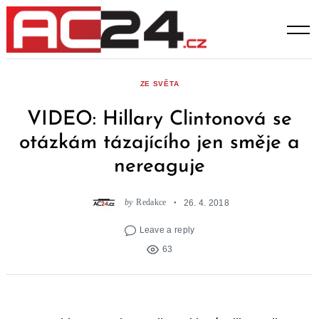
Skip
to
content
ZE SVĚTA
VIDEO: Hillary Clintonová se
otázkám tázajícího jen směje a
nereaguje
by
Redakce
26. 4. 2018
Leave a reply
63