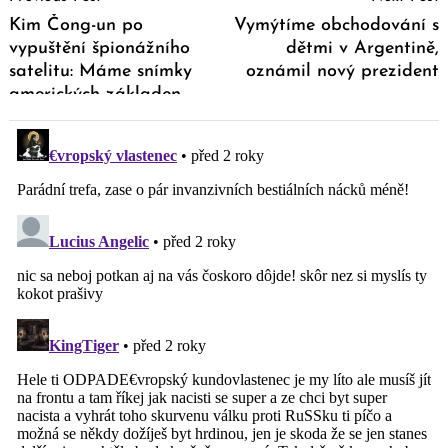
Navigation
Kim Čong-un po
Vymýtíme obchodování s
vypuštění špionážního
dětmi v Argentině,
satelitu: Máme snímky
oznámil nový prezident
amerických základen