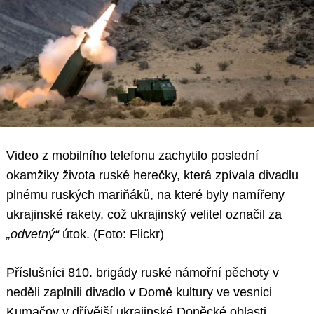
Video z mobilního telefonu zachytilo poslední
okamžiky života ruské herečky, která zpívala divadlu
plnému ruských mariňáků, na které byly namířeny
ukrajinské rakety, což ukrajinský velitel označil za
„odvetný“
útok. (Foto: Flickr)
Příslušníci 810. brigády ruské námořní pěchoty v
neděli zaplnili divadlo v Domě kultury ve vesnici
Kumačov v dřívější ukrajinské Doněcké oblasti