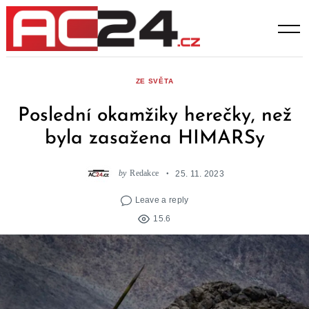
Skip
to
content
ZE SVĚTA
Poslední okamžiky herečky, než
byla zasažena HIMARSy
by
Redakce
25. 11. 2023
Leave a reply
15.6