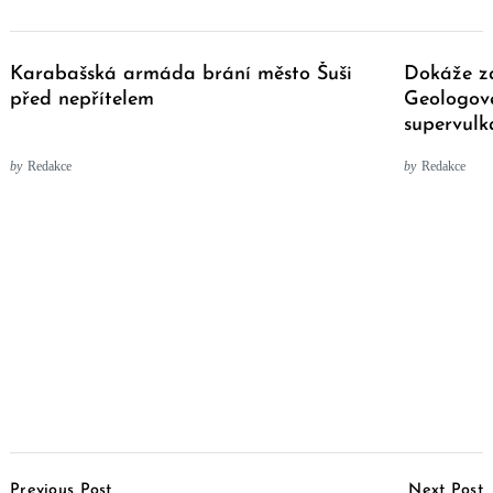
Karabašská armáda brání město Šuši
Dokáže za
před nepřítelem
Geologové
supervul
by
Redakce
by
Redakce
Post
Previous Post
Next Post