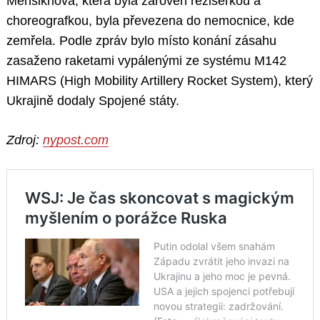
Menšikhová, která byla zároveň režisérkou a
choreografkou, byla převezena do nemocnice, kde
zemřela. Podle zpráv bylo místo konání zásahu
zasaženo raketami vypálenými ze systému M142
HIMARS (High Mobility Artillery Rocket System), který
Ukrajině dodaly Spojené státy.
Zdroj:
nypost.com