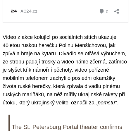
Video z akce kolující po sociálních sítích ukazuje
40letou ruskou herečku Polinu Menšichovou, jak
zpívá a hraje na kytaru. Divadlo se otřásá výbuchem,
ze stropu padají trosky a video náhle zčerná, zatímco
je slyšet křik námořní pěchoty. video pořízené
mobilním telefonem zachytilo poslední okamžiky
života ruské herečky, která zpívala divadlu plnému
ruských mariňáků, na něž mířily ukrajinské rakety při
útoku, který ukrajinský velitel označil za
„pomstu“.
The St. Petersburg Portal theater confirms