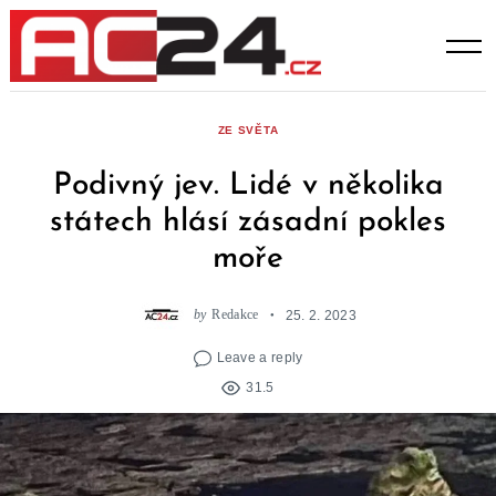
Skip
to
content
ZE SVĚTA
Podivný jev. Lidé v několika
státech hlásí zásadní pokles
moře
by
Redakce
25. 2. 2023
Leave a reply
31.5