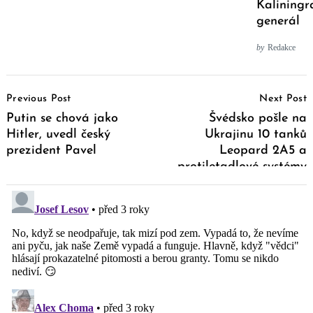
Kaliningr
generál
by
Redakce
Post
Previous Post
Next Post
Navigation
Putin se chová jako
Švédsko pošle na
Hitler, uvedl český
Ukrajinu 10 tanků
prezident Pavel
Leopard 2A5 a
protiletadlové systémy