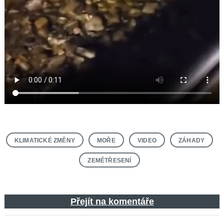
KLIMATICKÉ ZMĚNY
MOŘE
VIDEO
ZÁHADY
ZEMĚTŘESENÍ
Přejít na komentáře