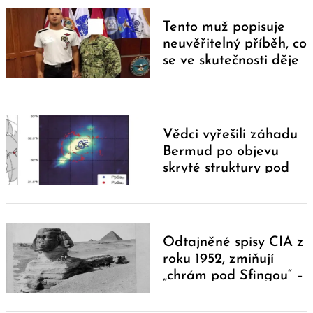
Tento muž popisuje
neuvěřitelný příběh, co
se ve skutečnosti děje
na Zemi a Měsíci
Vědci vyřešili záhadu
Bermud po objevu
skryté struktury pod
hladinou Atlantiku
Odtajněné spisy CIA z
roku 1952, zmiňují
„chrám pod Sfingou“ –
legendární podzemní
knihovna?