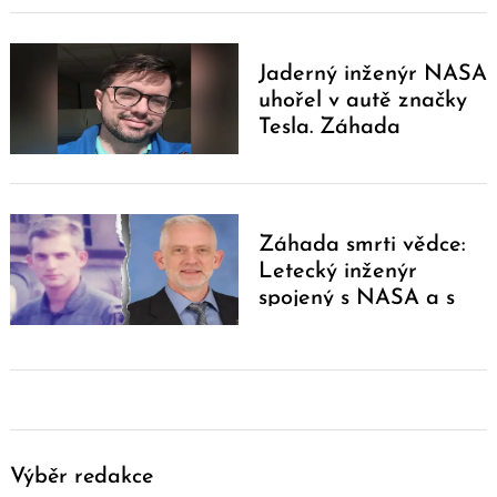
Jaderný inženýr NASA
uhořel v autě značky
Tesla. Záhada
zmizelých vědců se
prohlubuje
Záhada smrti vědce:
Letecký inženýr
spojený s NASA a s
celou rodinou zahynuli
při letecké havárii
Výběr redakce