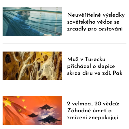
Neuvěřitelné výsledky
sovětského vědce se
zrcadly pro cestování
časem
Muž v Turecku
přicházel o slepice
Search
skrze díru ve zdi. Pak
for:
přišel objev století
2 velmoci, 20 vědců:
Záhadné úmrtí a
zmizení znepokojují
USA a Čínu