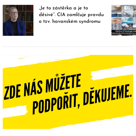
„Je to zástěrka a je to
děsivé“. CIA zamlčuje pravdu
o tzv. havanském syndromu