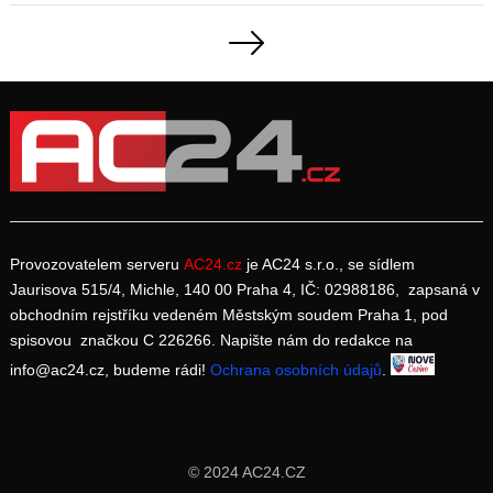
Navigace
pro
příspěvky
Provozovatelem serveru
AC24.cz
je AC24 s.r.o., se sídlem
Jaurisova 515/4, Michle, 140 00 Praha 4, IČ: 02988186, zapsaná v
obchodním rejstříku vedeném Městským soudem Praha 1, pod
spisovou značkou C 226266. Napište nám do redakce na
info@ac24.cz, budeme rádi!
Ochrana osobních údajů
.
© 2024 AC24.CZ