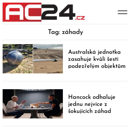
Skip
to
content
Tag: záhady
Australská jednotka
zasahuje kvůli šesti
podezřelým objektům
na pláži
Hancock odhaluje
jednu nejvíce z
šokujících záhad
starověké kartografie