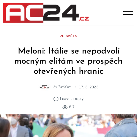
Skip
to
content
ZE SVĚTA
Meloni: Itálie se nepodvolí
mocným elitám ve prospěch
otevřených hranic
by
Redakce
17. 3. 2023
Leave a reply
8.7