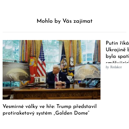
Mohlo by Vás zajímat
Putin říká
Ukrajině 
byla spat
směřujícíc
by
Redakce
Vesmírné války ve hře: Trump představil
protiraketový systém „Golden Dome“