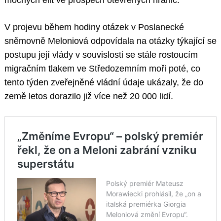
mocných elit ve prospěch otevřených hranic.
V projevu během hodiny otázek v Poslanecké
sněmovně Meloniová odpovídala na otázky týkající se
postupu její vlády v souvislosti se stále rostoucím
migračním tlakem ve Středozemním moři poté, co
tento týden zveřejněné vládní údaje ukázaly, že do
země letos dorazilo již více než 20 000 lidí.