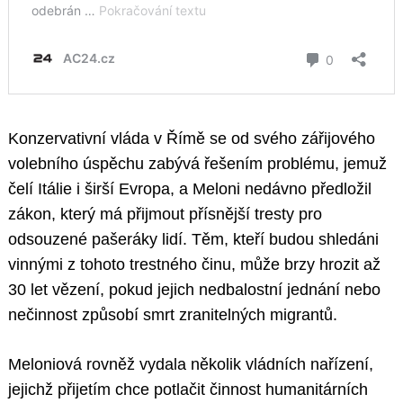
Konzervativní vláda v Římě se od svého zářijového
volebního úspěchu zabývá řešením problému, jemuž
čelí Itálie i širší Evropa, a Meloni nedávno předložil
zákon, který má přijmout přísnější tresty pro
odsouzené pašeráky lidí. Těm, kteří budou shledáni
vinnými z tohoto trestného činu, může brzy hrozit až
30 let vězení, pokud jejich nedbalostní jednání nebo
nečinnost způsobí smrt zranitelných migrantů.
Meloniová rovněž vydala několik vládních nařízení,
jejichž přijetím chce potlačit činnost humanitárních