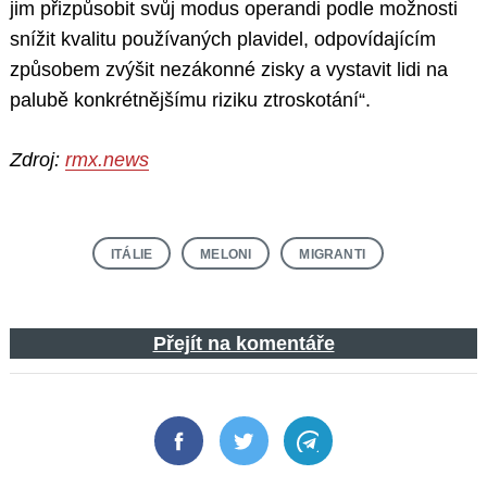
jim přizpůsobit svůj modus operandi podle možnosti
snížit kvalitu používaných plavidel, odpovídajícím
způsobem zvýšit nezákonné zisky a vystavit lidi na
palubě konkrétnějšímu riziku ztroskotání“.
Zdroj:
rmx.news
ITÁLIE
MELONI
MIGRANTI
Přejít na komentáře
Facebook
Twitter
Telegram