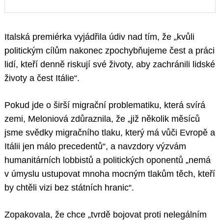
Italská premiérka vyjádřila údiv nad tím, že „kvůli
politickým cílům nakonec zpochybňujeme čest a práci
lidí, kteří denně riskují své životy, aby zachránili lidské
životy a čest Itálie“.
Pokud jde o širší migrační problematiku, která svírá
zemi, Meloniová zdůraznila, že „již několik měsíců
jsme svědky migračního tlaku, který má vůči Evropě a
Itálii jen málo precedentů“, a navzdory výzvám
humanitárních lobbistů a politických oponentů „nemá
v úmyslu ustupovat mnoha mocným tlakům těch, kteří
by chtěli vizi bez státních hranic“.
Zopakovala, že chce „tvrdě bojovat proti nelegálním