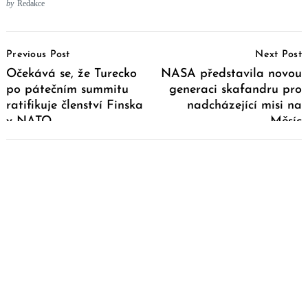
by
Redakce
Post
Previous Post
Next Post
Navigation
Očekává se, že Turecko
NASA představila novou
po pátečním summitu
generaci skafandru pro
ratifikuje členství Finska
nadcházející misi na
v NATO
Měsíc