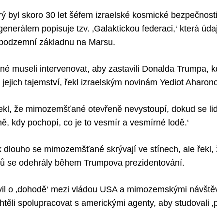
ý byl skoro 30 let šéfem izraelské kosmické bezpečnosti
nerálem popisuje tzv. ‚Galaktickou federaci,‘ která úda
 podzemní základnu na Marsu.
 museli intervenovat, aby zastavili Donalda Trumpa, k
 jejich tajemství, řekl izraelským novinám Yediot Aharono
ekl, že mimozemšťané otevřeně nevystoupí, dokud se lid
, kdy pochopí, co je to vesmír a vesmírné lodě.‘
k dlouho se mimozemšťané skrývají ve stínech, ale řekl, 
tů se odehrály během Trumpova prezidentování.
l o ‚dohodě‘ mezi vládou USA a mimozemskými návštěvní
ěli spolupracovat s americkými agenty, aby studovali ‚p