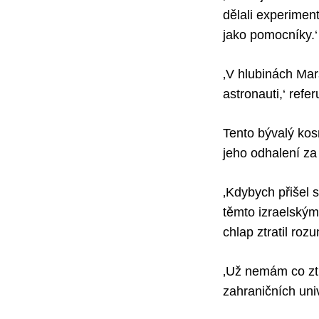
dělali experimen
jako pomocníky.‘
‚V hlubinách Mar
astronauti,‘ refe
Tento bývalý kosm
jeho odhalení za
‚Kdybych přišel s
těmto izraelským
chlap ztratil rozu
‚Už nemám co ztr
zahraničních univ