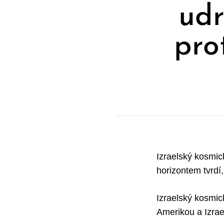
udr
pro
Izraelský kosmic
horizontem tvrdí
Izraelský kosmic
Amerikou a Izrael