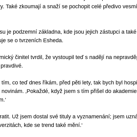
ty. Také zkoumají a snaží se pochopit celé předivo vesmí
su je podzemní základna, kde jsou jejich zástupci a také
ruje se o tvrzeních Esheda.
ický činitel tvrdil, že vystoupil teď s nadějí na nepravd
 pravdivé.
 tím, co teď dnes říkám, před pěti lety, tak bych byl hospi
 novinám. ‚Pokaždé, když jsem s tím přišel do akademie, 
m.‘
atit. Už jsem dostal své tituly a vyznamenání; jsem uz
erzitách, kde se trend také mění.‘