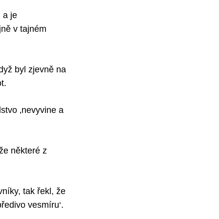
 a je
jně v tajném
dyž byl zjevně na
t.
stvo ‚nevyvine a
že některé z
ky, tak řekl, že
ředivo vesmíru‘.