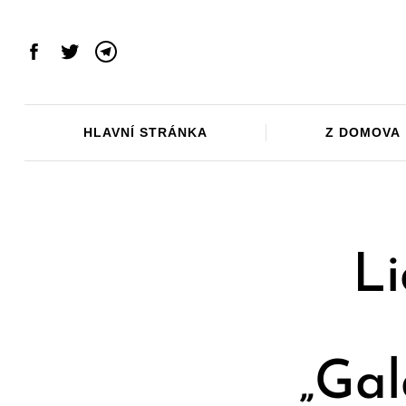
Skip
to
content
Facebook
Twitter
Telegram
HLAVNÍ STRÁNKA
Z DOMOVA
Li
„Gal