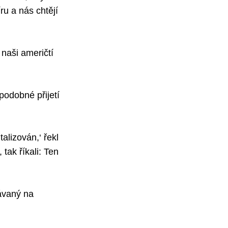
ru a nás chtějí
 naši američtí
ěpodobné přijetí
talizován,‘ řekl
tak říkali: Ten
návaný na