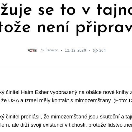
žuje se to v tajno
tože není připra
by
Redakce
12. 12. 2020
264
ký činitel Haim Esher vyobrazený na obálce nové knihy
, že USA a Izrael měly kontakt s mimozemšťany. (Foto: D
ký činitel prohlásil, že mimozemšťané jsou skuteční a taj
em, ale drží svoji existenci v tichosti, protože lidstvo ‚ne