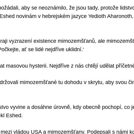
ádali, aby se neoznámilo, že jsou tady, protože lidstvo
l Eshed novinám v hebrejském jazyce Yedioth Aharonoth, 
kraji vyzrazení existence mimozemšťanů, ale mimozemšť
Počkejte, ať se lidé nejdříve uklidní.‘
at masovou hysterii. Nejdříve z nás chtějí udělat příčetn
udržovali mimozemšťané tu dohodu v skrytu, aby svou čin
idstvo vyvine a dosáhne úrovně, kdy obecně pochopí, co j
ekl Eshed.
 mezi vládou USA a mimozemšťany. Podepsali s námi kon