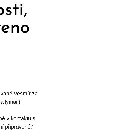
sti,
veno
 zvané Vesmír za
ailymail)
ně v kontaktu s
ní připravené.‘