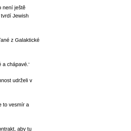
 není ještě
tvrdí Jewish
ané z Galaktické
é a chápavé.‘
nost udrželi v
e to vesmír a
trakt, aby tu