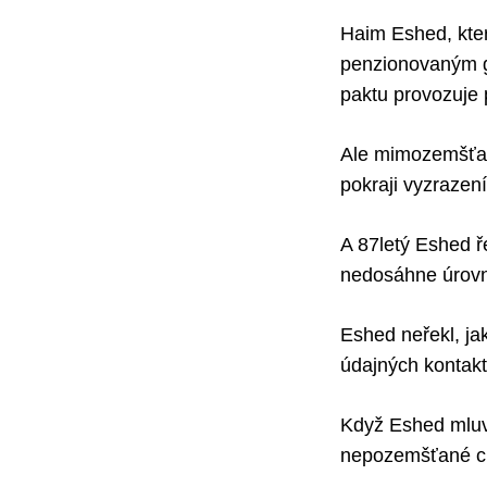
Haim Eshed, kter
penzionovaným ge
paktu provozuje
Ale mimozemšťané
pokraji vyzrazení
A 87letý Eshed ř
nedosáhne úrovně
Eshed neřekl, ja
údajných kontak
Když Eshed mluvi
nepozemšťané cht