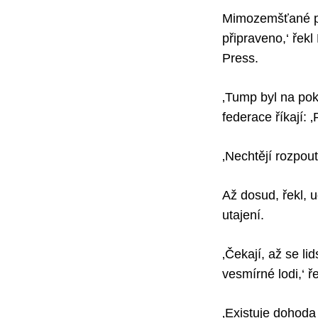
Mimozemšťané pož
připraveno,‘ řek
Press.
‚Tump byl na po
federace říkají: ‚
‚Nechtějí rozpout
Až dosud, řekl, 
utajení.
‚Čekají, až se l
vesmírné lodi,‘ ř
‚Existuje dohoda