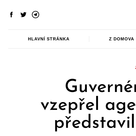
Skip
to
Facebook
Twitter
Telegram
content
HLAVNÍ STRÁNKA
Z DOMOVA
Guvernér
vzepřel ag
představil