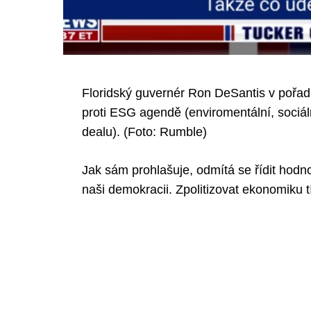
Floridský guvernér Ron DeSantis v pořadu
proti ESG agendě (enviromentální, sociá
dealu). (Foto: Rumble)
Jak sám prohlašuje, odmítá se řídit hodn
naši demokracii. Zpolitizovat ekonomiku 