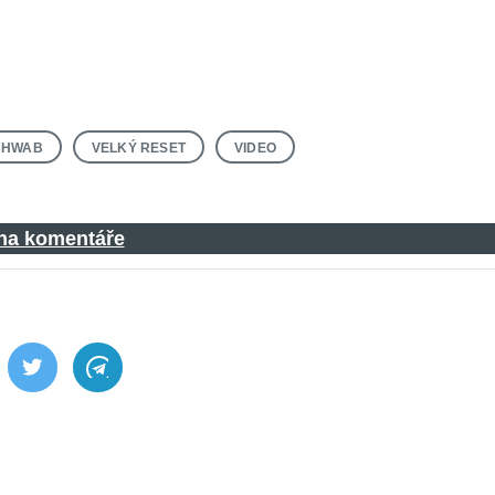
CHWAB
VELKÝ RESET
VIDEO
 na komentáře
ebook
Twitter
Telegram