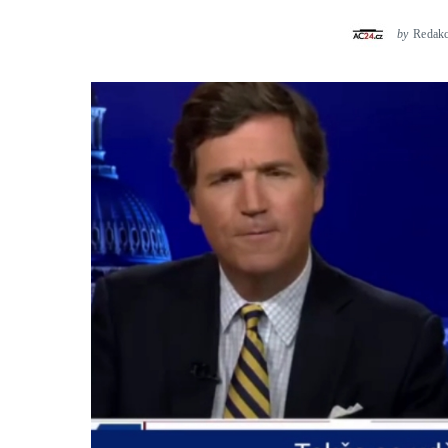
by
Redak