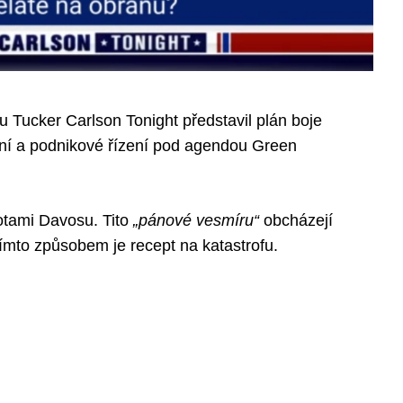
 Tucker Carlson Tonight představil plán boje
lní a podnikové řízení pod agendou Green
otami Davosu. Tito
„pánové vesmíru“
obcházejí
tímto způsobem je recept na katastrofu.