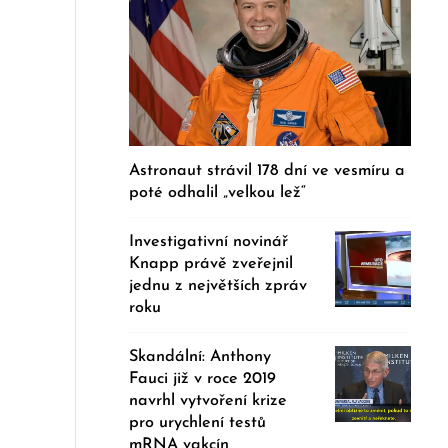
Astronaut strávil 178 dní ve vesmíru a
poté odhalil „velkou lež“
Investigativní novinář
Knapp právě zveřejnil
jednu z největších zpráv
roku
Skandální: Anthony
Fauci již v roce 2019
navrhl vytvoření krize
pro urychlení testů
mRNA vakcín