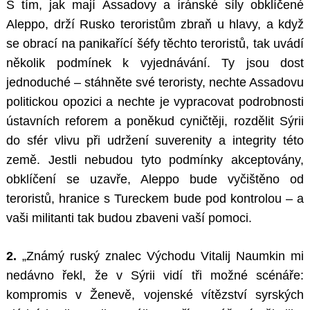
S tím, jak mají Assadovy a íránské síly obklíčené
Aleppo, drží Rusko teroristům zbraň u hlavy, a když
se obrací na panikařící šéfy těchto teroristů, tak uvádí
několik podmínek k vyjednávání. Ty jsou dost
jednoduché – stáhněte své teroristy, nechte Assadovu
politickou opozici a nechte je vypracovat podrobnosti
ústavních reforem a poněkud cyničtěji, rozdělit Sýrii
do sfér vlivu při udržení suverenity a integrity této
země. Jestli nebudou tyto podmínky akceptovány,
obklíčení se uzavře, Aleppo bude vyčištěno od
teroristů, hranice s Tureckem bude pod kontrolou – a
vaši militanti tak budou zbaveni vaší pomoci.
2.
„Známý ruský znalec Východu Vitalij Naumkin mi
nedávno řekl, že v Sýrii vidí tři možné scénáře:
kompromis v Ženevě, vojenské vítězství syrských