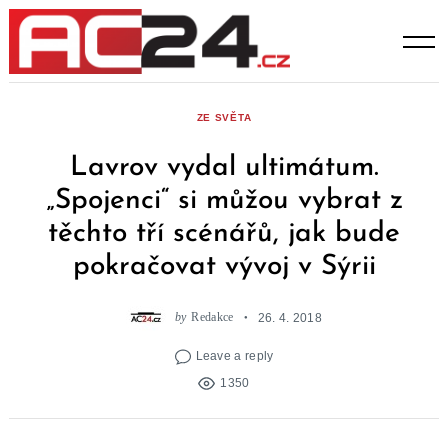
Skip
to
content
ZE SVĚTA
Lavrov vydal ultimátum.
„Spojenci“ si můžou vybrat z
těchto tří scénářů, jak bude
pokračovat vývoj v Sýrii
by
Redakce
26. 4. 2018
Leave a reply
1350