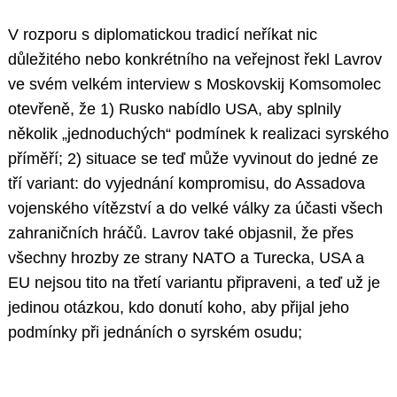
V rozporu s diplomatickou tradicí neříkat nic
důležitého nebo konkrétního na veřejnost řekl Lavrov
ve svém velkém interview s Moskovskij Komsomolec
otevřeně, že 1) Rusko nabídlo USA, aby splnily
několik „jednoduchých“ podmínek k realizaci syrského
příměří; 2) situace se teď může vyvinout do jedné ze
tří variant: do vyjednání kompromisu, do Assadova
vojenského vítězství a do velké války za účasti všech
zahraničních hráčů. Lavrov také objasnil, že přes
všechny hrozby ze strany NATO a Turecka, USA a
EU nejsou tito na třetí variantu připraveni, a teď už je
jedinou otázkou, kdo donutí koho, aby přijal jeho
podmínky při jednáních o syrském osudu;