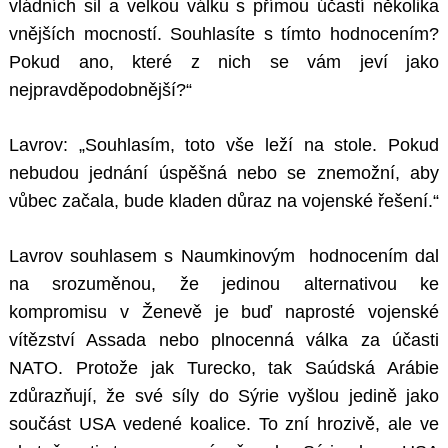
vládních sil a velkou válku s přímou účastí několika
vnějších mocností. Souhlasíte s tímto hodnocením?
Pokud ano, které z nich se vám jeví jako
nejpravděpodobnější?“
Lavrov: „Souhlasím, toto vše leží na stole. Pokud
nebudou jednání úspěšná nebo se znemožní, aby
vůbec začala, bude kladen důraz na vojenské řešení.“
Lavrov souhlasem s Naumkinovým hodnocením dal
na srozuměnou, že jedinou alternativou ke
kompromisu v Ženevě je buď naprosté vojenské
vítězství Assada nebo plnocenná válka za účasti
NATO. Protože jak Turecko, tak Saúdská Arábie
zdůrazňují, že své síly do Sýrie vyšlou jedině jako
součást USA vedené koalice. To zní hrozivě, ale ve