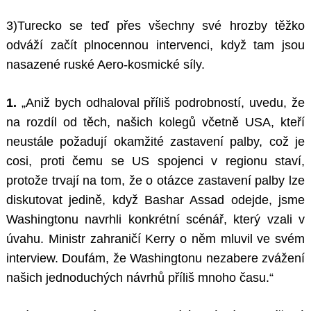
3)Turecko se teď přes všechny své hrozby těžko
odváží začít plnocennou intervenci, když tam jsou
nasazené ruské Aero-kosmické síly.
1.
„Aniž bych odhaloval příliš podrobností, uvedu, že
na rozdíl od těch, našich kolegů včetně USA, kteří
neustále požadují okamžité zastavení palby, což je
cosi, proti čemu se US spojenci v regionu staví,
protože trvají na tom, že o otázce zastavení palby lze
diskutovat jedině, když Bashar Assad odejde, jsme
Washingtonu navrhli konkrétní scénář, který vzali v
úvahu. Ministr zahraničí Kerry o něm mluvil ve svém
interview. Doufám, že Washingtonu nezabere zvážení
našich jednoduchých návrhů příliš mnoho času.“