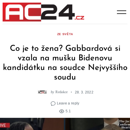
Skip
to
content
ZE SVĚTA
Co je to žena? Gabbardová si
vzala na mušku Bidenovu
kandidátku na soudce Nejvyššího
soudu
by
Redakce
28. 3. 2022
Leave a reply
5.1