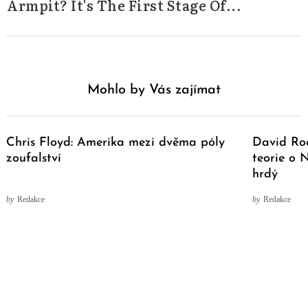
Armpit? It's The First Stage Of...
Mohlo by Vás zajímat
Chris Floyd: Amerika mezi dvěma póly
David Roc
zoufalství
teorie o 
hrdý
by
Redakce
by
Redakce