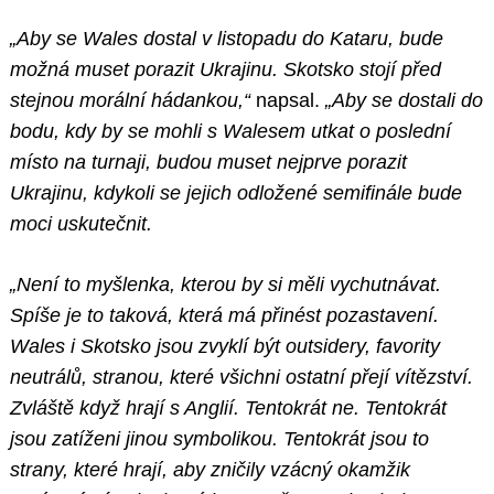
„Aby se Wales dostal v listopadu do Kataru, bude
možná muset porazit Ukrajinu. Skotsko stojí před
stejnou morální hádankou,“
napsal.
„Aby se dostali do
bodu, kdy by se mohli s Walesem utkat o poslední
místo na turnaji, budou muset nejprve porazit
Ukrajinu, kdykoli se jejich odložené semifinále bude
moci uskutečnit.
„Není to myšlenka, kterou by si měli vychutnávat.
Spíše je to taková, která má přinést pozastavení.
Wales i Skotsko jsou zvyklí být outsidery, favority
neutrálů, stranou, které všichni ostatní přejí vítězství.
Zvláště když hrají s Anglií. Tentokrát ne. Tentokrát
jsou zatíženi jinou symbolikou. Tentokrát jsou to
strany, které hrají, aby zničily vzácný okamžik