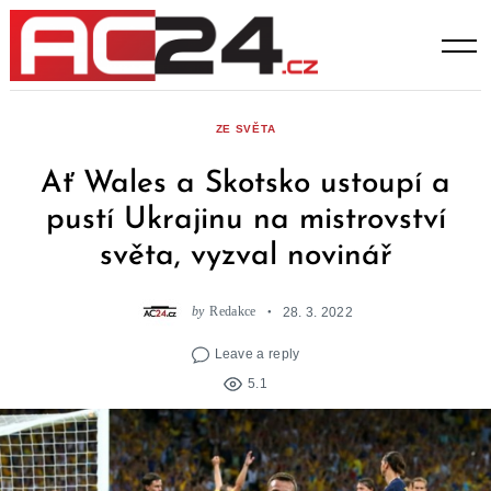
Skip
to
content
ZE SVĚTA
Ať Wales a Skotsko ustoupí a
pustí Ukrajinu na mistrovství
světa, vyzval novinář
by
Redakce
28. 3. 2022
Leave a reply
5.1