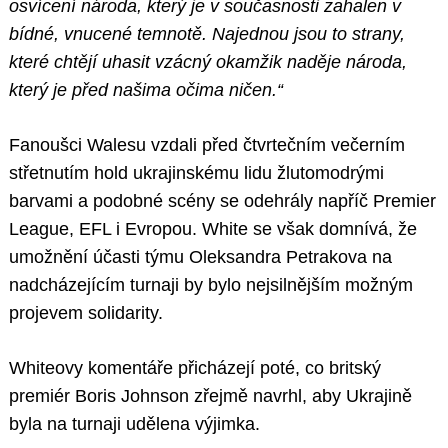
osvícení národa, který je v současnosti zahalen v
bídné, vnucené temnotě. Najednou jsou to strany,
které chtějí uhasit vzácný okamžik naděje národa,
který je před našima očima ničen.“
Fanoušci Walesu vzdali před čtvrtečním večerním
střetnutím hold ukrajinskému lidu žlutomodrými
barvami a podobné scény se odehrály napříč Premier
League, EFL i Evropou. White se však domnívá, že
umožnění účasti týmu Oleksandra Petrakova na
nadcházejícím turnaji by bylo nejsilnějším možným
projevem solidarity.
Whiteovy komentáře přicházejí poté, co britský
premiér Boris Johnson zřejmě navrhl, aby Ukrajině
byla na turnaji udělena výjimka.