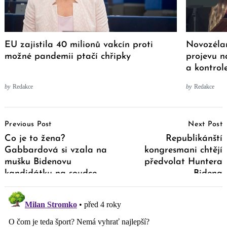
EU zajistila 40 milionů vakcín proti
Novozéla
možné pandemii ptačí chřipky
projevu n
a kontrol
by
Redakce
by
Redakce
Post
Previous Post
Next Post
Navigation
Co je to žena?
Republikánští
Gabbardová si vzala na
kongresmani chtějí
mušku Bidenovu
předvolat Huntera
kandidátku na soudce
Bidena
Nejvyššího soudu