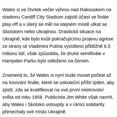
Wales si ve čtvrtek večer výhrou nad Rakouskem na
stadionu Cardiff City Stadium zajistil účast ve finále
play-off a v úterý se měl na stejném místě utkat se
Skotskem nebo Ukrajinou. Drastická situace na
Ukrajině, kde bylo kvůli pokračujícímu projevu agrese
ze strany sil Vladimira Putina vysídleno přibližně 6,5
milionu lidí, však způsobila, že druhé semifinále v
Hampden Parku bylo odloženo na červen.
Znamená to, že Wales si nyní bude muset počkat až
na losování finále, které se uskuteční příští týden, aby
zjistil, zda se kvalifikoval na své první mistrovství
světa od roku 1958. Publicista Jim White však navrhl,
aby Wales i Skotsko ustoupily a v rámci solidarity
přenechaly své místo Ukrajině.