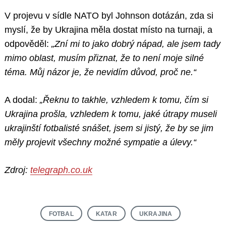
V projevu v sídle NATO byl Johnson dotázán, zda si
myslí, že by Ukrajina měla dostat místo na turnaji, a
odpověděl:
„Zní mi to jako dobrý nápad, ale jsem tady
mimo oblast, musím přiznat, že to není moje silné
téma. Můj názor je, že nevidím důvod, proč ne.“
A dodal:
„Řeknu to takhle, vzhledem k tomu, čím si
Ukrajina prošla, vzhledem k tomu, jaké útrapy museli
ukrajinští fotbalisté snášet, jsem si jistý, že by se jim
měly projevit všechny možné sympatie a úlevy.“
Zdroj:
telegraph.co.uk
FOTBAL
KATAR
UKRAJINA