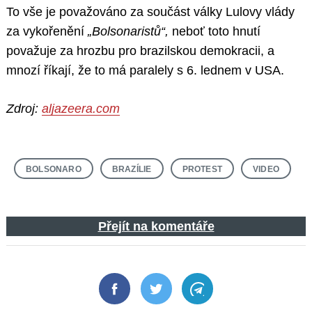
To vše je považováno za součást války Lulovy vlády
za vykořenění
„Bolsonaristů“,
neboť toto hnutí
považuje za hrozbu pro brazilskou demokracii, a
mnozí říkají, že to má paralely s 6. lednem v USA.
Zdroj:
aljazeera.com
BOLSONARO
BRAZÍLIE
PROTEST
VIDEO
Přejít na komentáře
Facebook
Twitter
Telegram