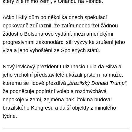
který žije mimo zemi, v Orlandu na Floridě.
Ačkoli Bílý dům po několika dnech spekulací
opakovaně zdůraznil, že zatím neobdržel žádnou
žádost o Bolsonarovo vydání, mezi americkými
progresivními zákonodárci sílí výzvy ke zrušení jeho
víza a jeho vyhoštění ze Spojených států.
Nový levicový prezident Luiz Inacio Lula da Silva a
jeho vrcholní představitelé ukázali prstem na muže,
kterému se lidově přezdívá
„brazilský Donald Trump“,
že podněcuje popírání voleb a rozdmýchává
nepokoje v zemi, zejména pak útok na budovu
brazilského Kongresu a další objekty z minulého
týdne.