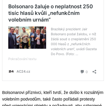
Bolsonarovi příznivci, kteří tvrdí, že došlo k rozsáhlým
volebním podvodům, také často pořádali protesty
před vojenskými objekty a požadovali, aby ozbrojené