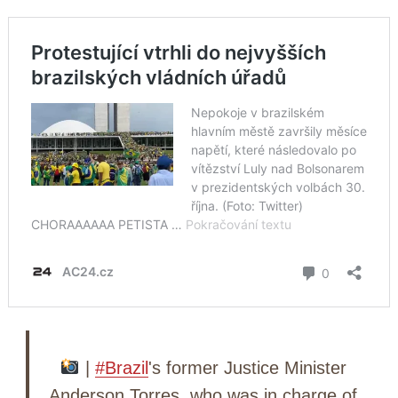
|
#Brazil
's former Justice Minister
Anderson Torres, who was in charge of