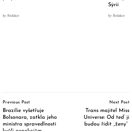
Sýrii
by
Redakce
by
Redakce
Post
Previous Post
Next Post
Navigation
Brazílie vyšetřuje
Trans majitel Miss
Bolsonara, zatkla jeho
Universe: Od teď ji
ministra spravedlnosti
budou řídit „ženy“
kvůli nepokojům