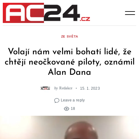
Skip
to
content
ZE SVĚTA
Volají nám velmi bohatí lidé, že
chtějí neočkované piloty, oznámil
Alan Dana
by
Redakce
15. 1. 2023
Leave a reply
18