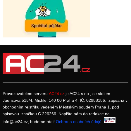
Provozovatelem serveru
AC24.cz
je AC24 s.r.o., se sídlem
Jaurisova 515/4, Michle, 140 00 Praha 4, IČ: 02988186, zapsaná v
obchodním rejstříku vedeném Městským soudem Praha 1, pod
spisovou značkou C 226266. Napište nám do redakce na
info@ac24.cz, budeme rádi!
Ochrana osobních údajů
.