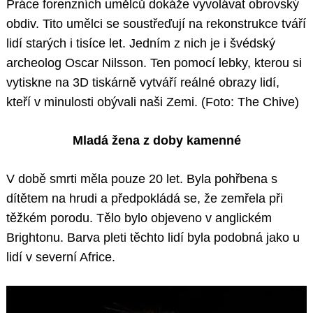
Práce forenzních umělců dokáže vyvolávat obrovský
obdiv. Tito umělci se soustřeďují na rekonstrukce tváří
lidí starých i tisíce let. Jedním z nich je i švédský
archeolog Oscar Nilsson. Ten pomocí lebky, kterou si
vytiskne na 3D tiskárně vytváří reálné obrazy lidí,
kteří v minulosti obývali naši Zemi. (Foto: The Chive)
Mladá žena z doby kamenné
V době smrti měla pouze 20 let. Byla pohřbena s
dítětem na hrudi a předpokládá se, že zemřela při
těžkém porodu. Tělo bylo objeveno v anglickém
Brightonu. Barva pleti těchto lidí byla podobná jako u
lidí v severní Africe.