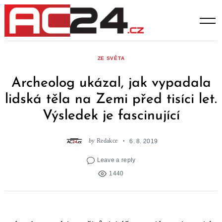
Skip
to
content
ZE SVĚTA
Archeolog ukázal, jak vypadala
lidská těla na Zemi před tisíci let.
Výsledek je fascinující
by
Redakce
6. 8. 2019
Leave a reply
1440