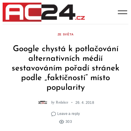
Skip
to
content
ZE SVĚTA
Google chystá k potlačování
alternativních médií
sestavováním pořadí stránek
podle „faktičnosti“ místo
popularity
by
Redakce
26. 4. 2018
Leave a reply
303