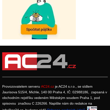
Provozovatelem serveru
AC24.cz
je AC24 s.r.o., se sídlem
Jaurisova 515/4, Michle, 140 00 Praha 4, IČ: 02988186, zapsaná v
obchodním rejstříku vedeném Městským soudem Praha 1, pod
spisovou značkou C 226266. Napište nám do redakce na