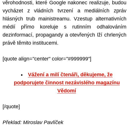
věrohodnosti, které Google nakonec realizuje, budou
vycházet z vládních tvrzení a mediálních zpráv
hlásných trub mainistreamu. Vzestup alternativních
médií přímo koreluje s rutinním odhalováním
dezinformací, propagandy a otevřených lží chrlených
právě těmito institucemi.
[quote align="center" color="#999999"]
Vážení a milí čtenáři, děkujeme, že
podporujete činnost nezávislého magazínu
Vědomí
[/quote]
Překlad: Miroslav Pavlíček