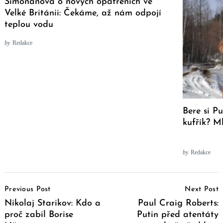
Simoňanová o nových opatřeních ve
Velké Británii: Čekáme, až nám odpojí
teplou vodu
by
Redakce
Bere si P
kufřík? M
by
Redakce
Post
Previous Post
Next Post
Navigation
Nikolaj Starikov: Kdo a
Paul Craig Roberts:
proč zabil Borise
Putin před atentáty