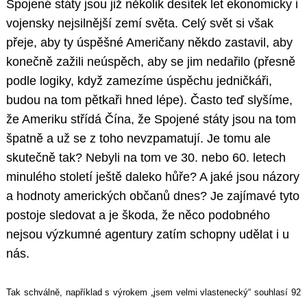
Spojené státy jsou již několik desítek let ekonomicky i
vojensky nejsilnější zemí světa. Celý svět si však
přeje, aby ty úspěšné Američany někdo zastavil, aby
konečně zažili neúspěch, aby se jim nedařilo (přesně
podle logiky, když zamezíme úspěchu jedničkáři,
budou na tom pětkaři hned lépe). Často teď slyšíme,
že Ameriku střídá Čína, že Spojené státy jsou na tom
špatně a už se z toho nevzpamatují. Je tomu ale
skutečně tak? Nebyli na tom ve 30. nebo 60. letech
minulého století ještě daleko hůře? A jaké jsou názory
a hodnoty amerických občanů dnes? Je zajímavé tyto
postoje sledovat a je škoda, že něco podobného
nejsou výzkumné agentury zatím schopny udělat i u
nás.
Tak schválně, například s výrokem „jsem velmi vlastenecký“ souhlasí 92