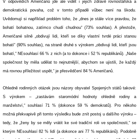
V odpovědích Američanů jde ale vidět i jejich zdravě rovnostářská a
demokratická povaha, což v tomto případě vůbec není na škodu.
Uvědomují si například problém toho, že „dnes je stále více pravdou, že
bohatí bohatnou, zatímco chudí chudnou“ (73% souhlas). A přestože,
Američané silně „obdivují lidi, kteří se díky vlastní tvrdé práci stanou
bohatí“ (90% souhlas), na straně druhé s výrokem „obdivuji lidi, kteří jsou
bohatí,“ NEsouhlasí 66 % z nich (a to dokonce i 52 % republikánů). „Naše
společnost by měla udělat to nejnutnější, abychom se ujistili, že každý
má rovnou příležitost uspět,“ je přesvědčení 84 % Američanů.
Ohledně rodinných otázek jsou názory obyvatel Spojených států takové:
S výrokem – „zastávám staromódní hodnoty ohledně rodiny a
manželství,“ souhlasí 71 % (dokonce 59 % demokratů). Pro někoho
možná překvapivě při tomto výsledku bude znít postoj u dalšího výroku –
tedy, že „ženy by se měly vrátit ke své tradiční roli ve společnosti,“ se
kterým NEsouhlasí 82 % lidí (a dokonce ani 77 % republikánů). Podobně