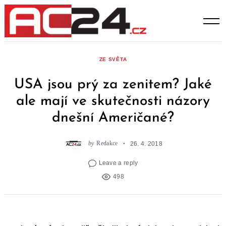
Skip
to
content
ZE SVĚTA
USA jsou prý za zenitem? Jaké
ale mají ve skutečnosti názory
dnešní Američané?
by
Redakce
26. 4. 2018
Leave a reply
498