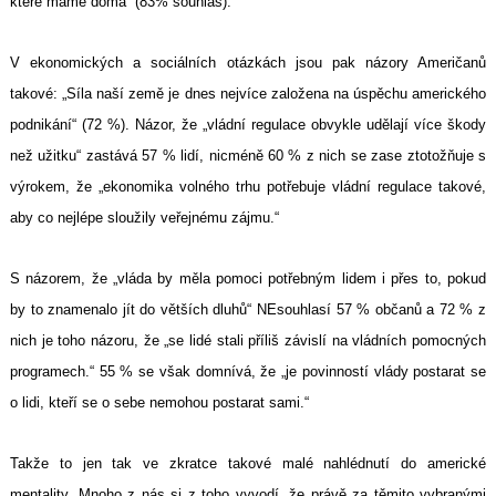
které máme doma“ (83% souhlas).
V ekonomických a sociálních otázkách jsou pak názory Američanů
takové: „Síla naší země je dnes nejvíce založena na úspěchu amerického
podnikání“ (72 %). Názor, že „vládní regulace obvykle udělají více škody
než užitku“ zastává 57 % lidí, nicméně 60 % z nich se zase ztotožňuje s
výrokem, že „ekonomika volného trhu potřebuje vládní regulace takové,
aby co nejlépe sloužily veřejnému zájmu.“
S názorem, že „vláda by měla pomoci potřebným lidem i přes to, pokud
by to znamenalo jít do větších dluhů“ NEsouhlasí 57 % občanů a 72 % z
nich je toho názoru, že „se lidé stali příliš závislí na vládních pomocných
programech.“ 55 % se však domnívá, že „je povinností vlády postarat se
o lidi, kteří se o sebe nemohou postarat sami.“
Takže to jen tak ve zkratce takové malé nahlédnutí do americké
mentality. Mnoho z nás si z toho vyvodí, že právě za těmito vybranými