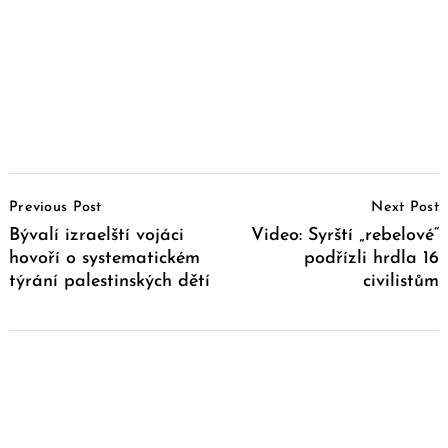
Post
Previous Post
Next Post
Navigation
Bývalí izraelští vojáci
Video: Syrští „rebelové“
hovoří o systematickém
podřízli hrdla 16
týrání palestinských dětí
civilistům