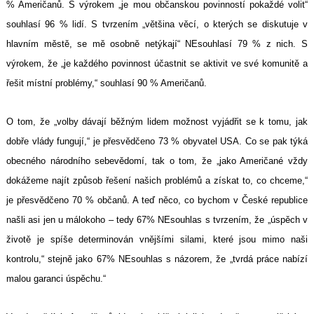
% Američanů. S výrokem „je mou občanskou povinností pokaždé volit“
souhlasí 96 % lidí. S tvrzením „většina věcí, o kterých se diskutuje v
hlavním městě, se mě osobně netýkají“ NEsouhlasí 79 % z nich. S
výrokem, že „je každého povinnost účastnit se aktivit ve své komunitě a
řešit místní problémy,“ souhlasí 90 % Američanů.
O tom, že „volby dávají běžným lidem možnost vyjádřit se k tomu, jak
dobře vlády fungují,“ je přesvědčeno 73 % obyvatel USA. Co se pak týká
obecného národního sebevědomí, tak o tom, že „jako Američané vždy
dokážeme najít způsob řešení našich problémů a získat to, co chceme,“
je přesvědčeno 70 % občanů. A teď něco, co bychom v České republice
našli asi jen u málokoho – tedy 67% NEsouhlas s tvrzením, že „úspěch v
životě je spíše determinován vnějšími silami, které jsou mimo naši
kontrolu,“ stejně jako 67% NEsouhlas s názorem, že „tvrdá práce nabízí
malou garanci úspěchu.“