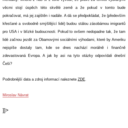
věcmi stojí úspěch této skvělé země a že pokud v tomto bude
pokračovat, má jej zajištěn i nadále. A dá se předpokládat, že (především
křesťané a svobodně smýšlějící lidé) budou stálou zásobárnou imigrantů
pro USA i v blízké budoucnosti. Pokud to ovšem nedopadne tak, že tam
lidé začnou jezdit za Obamovými sociálními výhodami, které by Ameriku
nejspíše dostaly tam, kde se dnes nachází morálně i finančně
zdevastovaná Evropa. A jak by asi na tyto otázky odpovídali dnešní
Češi?
Podrobnější data a zdroj informací naleznete
ZDE
.
Miroslav Návrat
]]>