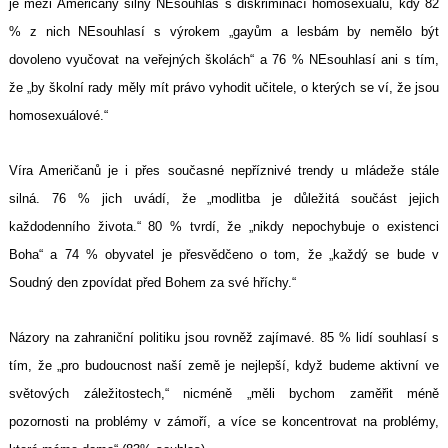
je mezi Američany silný NEsouhlas s diskriminací homosexuálů, kdy 82
% z nich NEsouhlasí s výrokem „gayům a lesbám by nemělo být
dovoleno vyučovat na veřejných školách“ a 76 % NEsouhlasí ani s tím,
že „by školní rady měly mít právo vyhodit učitele, o kterých se ví, že jsou
homosexuálové.“
Víra Američanů je i přes současné nepříznivé trendy u mládeže stále
silná. 76 % jich uvádí, že „modlitba je důležitá součást jejich
každodenního života.“ 80 % tvrdí, že „nikdy nepochybuje o existenci
Boha“ a 74 % obyvatel je přesvědčeno o tom, že „každý se bude v
Soudný den zpovídat před Bohem za své hříchy.“
Názory na zahraniční politiku jsou rovněž zajímavé. 85 % lidí souhlasí s
tím, že „pro budoucnost naší země je nejlepší, když budeme aktivní ve
světových záležitostech,“ nicméně „měli bychom zaměřit méně
pozornosti na problémy v zámoří, a více se koncentrovat na problémy,