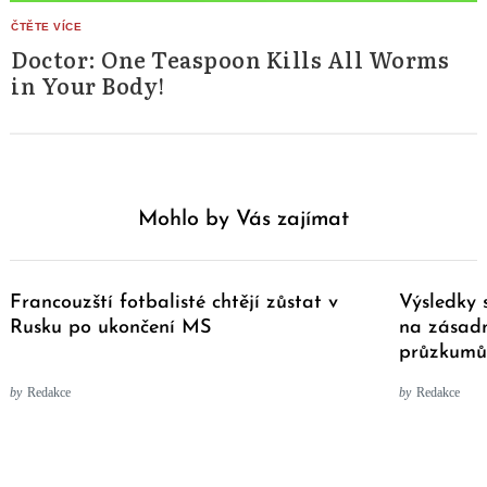
Doctor: One Teaspoon Kills All Worms
in Your Body!
Mohlo by Vás zajímat
Francouzští fotbalisté chtějí zůstat v
Výsledky 
Rusku po ukončení MS
na zásadn
průzkumů
by
Redakce
by
Redakce