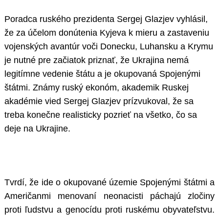
Poradca ruského prezidenta Sergej Glazjev vyhlásil,
že za účelom donútenia Kyjeva k mieru a zastaveniu
vojenských avantúr voči Donecku, Luhansku a Krymu
je nutné pre začiatok priznať, že Ukrajina nemá
legitímne vedenie štátu a je okupovaná Spojenými
štátmi. Známy ruský ekonóm, akademik Ruskej
akadémie vied Sergej Glazjev prízvukoval, že sa
treba konečne realisticky pozrieť na všetko, čo sa
deje na Ukrajine.
Tvrdí, že ide o okupované územie Spojenými štátmi a
Američanmi menovaní neonacisti páchajú zločiny
proti ľudstvu a genocídu proti ruskému obyvateľstvu.