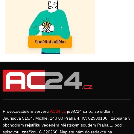
Provozovatelem serveru
AC24.cz
je AC24 s.r.o., se sídlem
Jaurisova 515/4, Michle, 140 00 Praha 4, IČ: 02988186, zapsaná v
obchodním rejstříku vedeném Městským soudem Praha 1, pod
spisovou značkou C 226266. Napište nám do redakce na