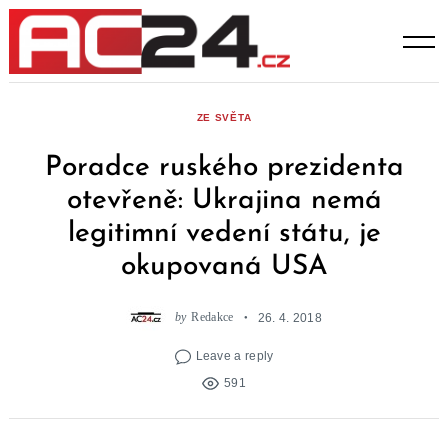
Skip
to
content
ZE SVĚTA
Poradce ruského prezidenta
otevřeně: Ukrajina nemá
legitimní vedení státu, je
okupovaná USA
by
Redakce
26. 4. 2018
Leave a reply
591