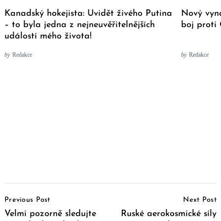
Kanadský hokejista: Uvidět živého Putina
Nový vyn
– to byla jedna z nejneuvěřitelnějších
boj proti
událostí mého života!
by
Redakce
by
Redakce
Post
Previous Post
Next Post
Navigation
Velmi pozorně sledujte
Ruské aerokosmické síly