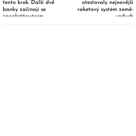
tento krok. Další dvě
otestovaly nejnovější
banky začínají se
raketový systém země-
zpoplatňováním
vzduch
vybraných klientů za
držbu hotovosti