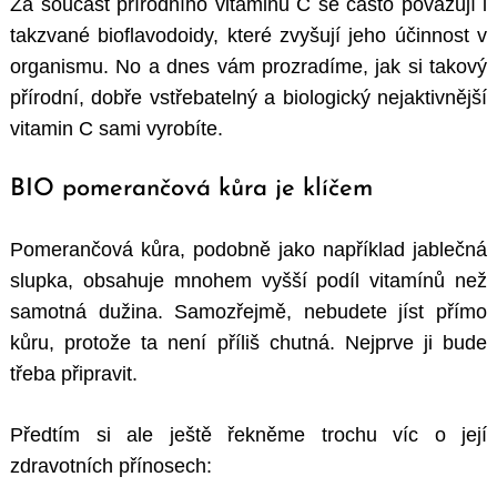
Za součást přírodního vitaminu C se často považují i
takzvané bioflavodoidy, které zvyšují jeho účinnost v
organismu. No a dnes vám prozradíme, jak si takový
přírodní, dobře vstřebatelný a biologický nejaktivnější
vitamin C sami vyrobíte.
BIO pomerančová kůra je klíčem
Pomerančová kůra, podobně jako například jablečná
slupka, obsahuje mnohem vyšší podíl vitamínů než
samotná dužina. Samozřejmě, nebudete jíst přímo
kůru, protože ta není příliš chutná. Nejprve ji bude
třeba připravit.
Předtím si ale ještě řekněme trochu víc o její
zdravotních přínosech: