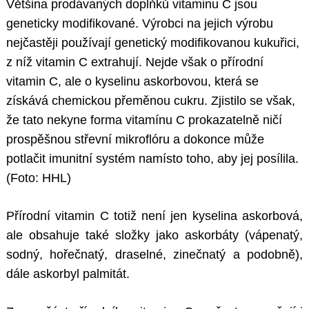
Většina prodávaných doplňků vitaminu C jsou
geneticky modifikované. Výrobci na jejich výrobu
nejčastěji používají genetický modifikovanou kukuřici,
z níž vitamin C extrahují. Nejde však o přírodní
vitamin C, ale o kyselinu askorbovou, která se
získává chemickou přeměnou cukru. Zjistilo se však,
že tato nekyne forma vitamínu C prokazatelně ničí
prospěšnou střevní mikroflóru a dokonce může
potlačit imunitní systém namísto toho, aby jej posílila.
(Foto: HHL)
Přírodní vitamin C totiž není jen kyselina askorbová,
ale obsahuje také složky jako askorbáty (vápenatý,
sodný, hořečnatý, draselné, zinečnatý a podobně),
dále askorbyl palmitát.