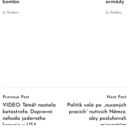
bomba
armády
by
Redakce
by
Redakce
Post
Previous Post
Next Post
Navigation
VIDEO: Téměř nastala
Politik volá po „nucených
katastrofa. Dopravní
pracích“ nutících Němce,
nehoda jaderného
aby posluhovali
konvoje v USA
migrantům