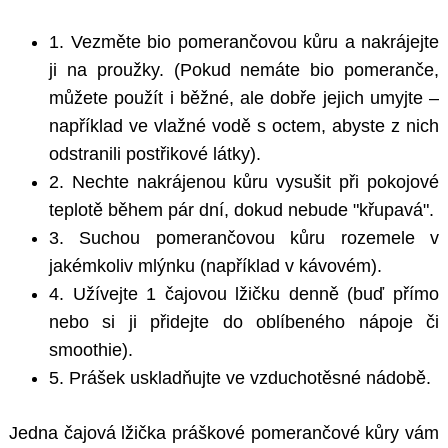
1. Vezměte bio pomerančovou kůru a nakrájejte
ji na proužky. (Pokud nemáte bio pomeranče,
můžete použít i běžné, ale dobře jejich umyjte –
například ve vlažné vodě s octem, abyste z nich
odstranili postřikové látky).
2. Nechte nakrájenou kůru vysušit při pokojové
teplotě během pár dní, dokud nebude "křupavá".
3. Suchou pomerančovou kůru rozemele v
jakémkoliv mlýnku (například v kávovém).
4. Užívejte 1 čajovou lžičku denně (buď přímo
nebo si ji přidejte do oblíbeného nápoje či
smoothie).
5. Prášek uskladňujte ve vzduchotěsné nádobě.
Jedna čajová lžička práškové pomerančové kůry vám