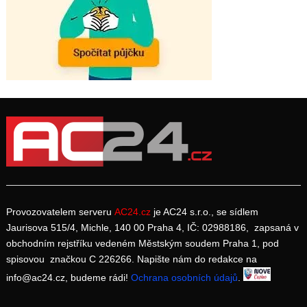
Provozovatelem serveru
AC24.cz
je AC24 s.r.o., se sídlem
Jaurisova 515/4, Michle, 140 00 Praha 4, IČ: 02988186, zapsaná v
obchodním rejstříku vedeném Městským soudem Praha 1, pod
spisovou značkou C 226266. Napište nám do redakce na
info@ac24.cz, budeme rádi!
Ochrana osobních údajů
.