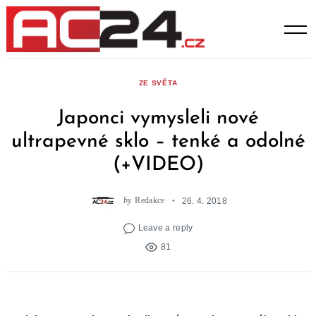
Skip
to
content
ZE SVĚTA
Japonci vymysleli nové
ultrapevné sklo – tenké a odolné
(+VIDEO)
by
Redakce
26. 4. 2018
Leave a reply
81