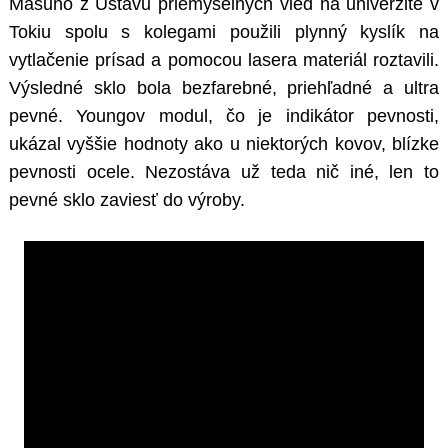
Masuno z Ústavu priemyselných vied na univerzite v
Tokiu spolu s kolegami použili plynný kyslík na
vytlačenie prísad a pomocou lasera materiál roztavili.
Výsledné sklo bola bezfarebné, priehľadné a ultra
pevné. Youngov modul, čo je indikátor pevnosti,
ukázal vyššie hodnoty ako u niektorých kovov, blízke
pevnosti ocele. Nezostáva už teda nič iné, len to
pevné sklo zaviesť do výroby.