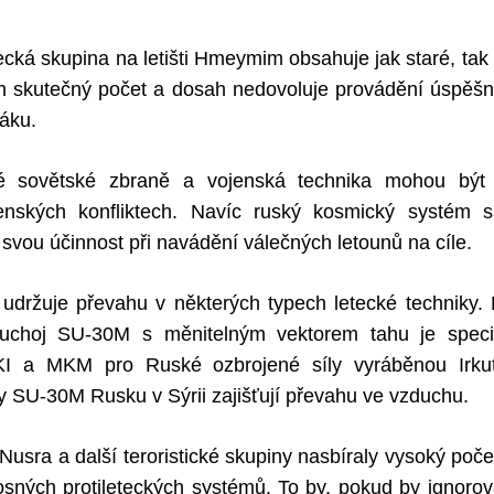
ecká skupina na letišti Hmeymim obsahuje jak staré, tak 
ich skutečný počet a dosah nedovoluje provádění úspěšn
ráku.
é sovětské zbraně a vojenská technika mohou být 
nských konfliktech. Navíc ruský kosmický systém sa
ou účinnost při navádění válečných letounů na cíle.
 udržuje převahu v některých typech letecké techniky. 
Suchoj SU-30M s měnitelným vektorem tahu je specia
KI a MKM pro Ruské ozbrojené síly vyráběnou Irkut
y SU-30M Rusku v Sýrii zajišťují převahu ve vzduchu.
l Nusra a další teroristické skupiny nasbíraly vysoký poč
osných protileteckých systémů. To by, pokud by ignorov