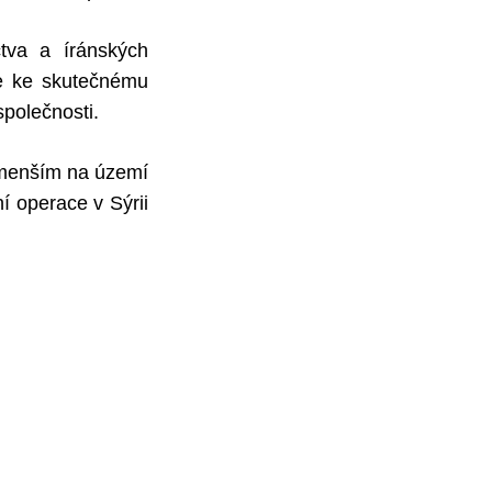
tva a íránských
de ke skutečnému
společnosti.
ejmenším na území
 operace v Sýrii