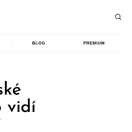
Facebook
Twitter
Telegram
BLOG
PREMIUM
ské
 vidí
?