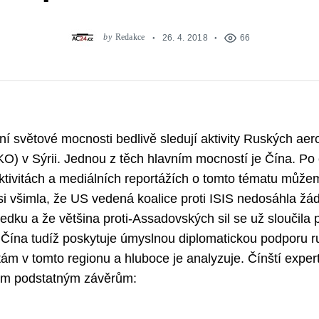
by
Redakce
26. 4. 2018
66
vní světové mocnosti bedlivě sledují aktivity Ruských ae
KO) v Sýrii. Jednou z těch hlavním mocností je Čína. Po
ktivitách a mediálních reportážích o tomto tématu může
si všimla, že US vedená koalice proti ISIS nedosáhla ž
edku a že většina proti-Assadovských sil se už sloučila 
 Čína tudíž poskytuje úmyslnou diplomatickou podporu 
tám v tomto regionu a hluboce je analyzuje. Čínští exper
rým podstatným závěrům: