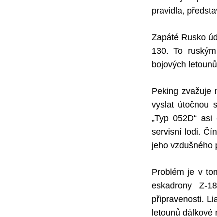
pravidla, předst
Zapáté Rusko úda
130. To ruským 
bojových letounů
Peking zvažuje 
vyslat útočnou s
„Typ 052D“ asi 
servisní lodi. 
jeho vzdušného p
Problém je v to
eskadrony Z-18
připravenosti. L
letounů dálkové 