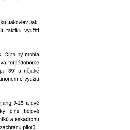
íků Jakovlev Jak-
 taktiku využití
S. Čína by mohla
 dva torpédoborce
ypu 39“ a nějaké
anonem o využití
njang J-15 a dvě
nky plné bojové
vníků a eskadronu
záchranu pilotů.