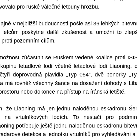
avovalo pro ruské válečné letouny hrozbu.
jně v nejbližší budoucnosti pošle asi 36 lehkých bitevn
letcům poskytne další zkušenost a umožní to zlepšit
 proti pozemním cílům.
možnost zúčastnit se Ruskem vedené koalice proti ISI
kupinu letadlové lodi včetně letadlové lodi Liaoning,
čtyři doprovodná plavidla „Typ 054“, dvě ponorky „T
Čína má rovněž všechny šance na dosažení dohody s Lib
rostoru nebo dokonce na přístup na íránská letiště.
m, že Liaoning má jen jednu naloděnou eskadronu Še
 na vrtulníkových lodích. To nestačí pro podmí
iaoning potřebuje ještě jednu naloděnou eskadronu bite
radarové detekce a jednotku vrtulníků pro vyhledávání a 