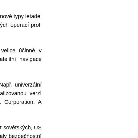
nové typy letadel
ých operací proti
velice účinné v
telitní navigace
Např. univerzální
lizovanou verzí
 Corporation. A
et sovětských, US
aly bezpečnostní