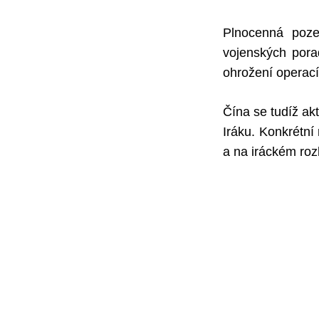
Plnocenná poze
vojenských pora
ohrožení operací 
Čína se tudíž ak
Iráku. Konkrétn
a na iráckém ro