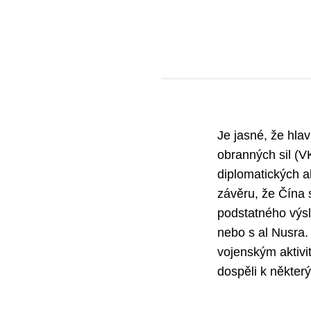
Je jasné, že hla
obranných sil (V
diplomatických a
závěru, že Čína 
podstatného výsl
nebo s al Nusra.
vojenským aktivi
dospěli k někte