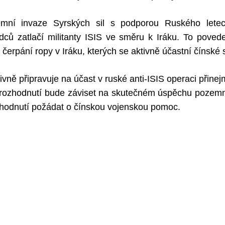
mní invaze Syrských sil s podporou Ruského letec
dců zatlačí militanty ISIS ve směru k Iráku. To pove
čerpání ropy v Iráku, kterých se aktivně účastní čínské 
tivně připravuje na účast v ruské anti-ISIS operaci přin
í rozhodnutí bude záviset na skutečném úspěchu pozemní
zhodnutí požádat o čínskou vojenskou pomoc.