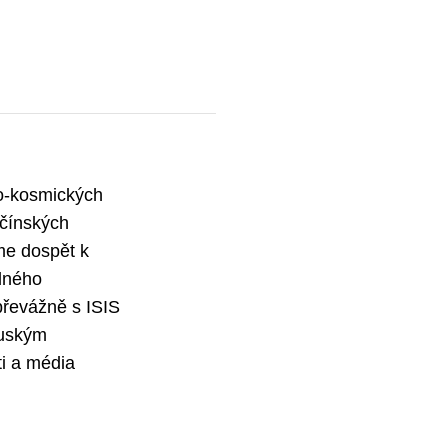
ro-kosmických
 čínských
me dospět k
ádného
převážně s ISIS
ruským
ti a média