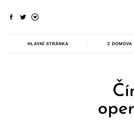
Skip
to
content
Facebook
Twitter
Telegram
HLAVNÍ STRÁNKA
Z DOMOVA
Čí
oper