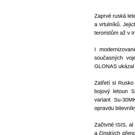
Zaprvé ruská let
a vrtulníků. Jej
teroristům až v I
I modernizovan
současných voje
GLONAS ukázal sv
Zatřetí si Rusko
bojový letoun 
variant Su-30M
opravdu bitevník
Začtvrté ISIS, a
a čínských přen