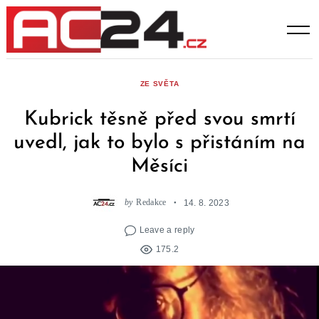
Skip
to
content
ZE SVĚTA
Kubrick těsně před svou smrtí
uvedl, jak to bylo s přistáním na
Měsíci
by
Redakce
14. 8. 2023
Leave a reply
175.2