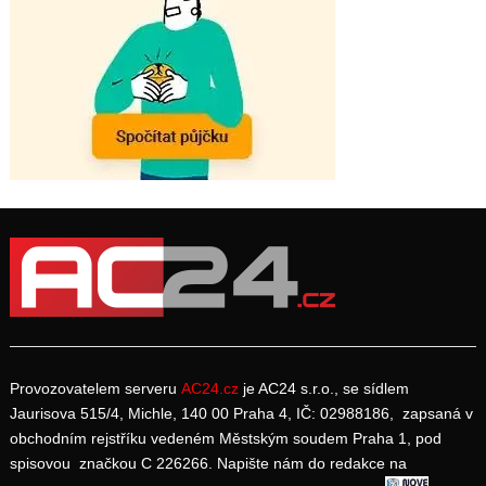
Provozovatelem serveru
AC24.cz
je AC24 s.r.o., se sídlem
Jaurisova 515/4, Michle, 140 00 Praha 4, IČ: 02988186, zapsaná v
obchodním rejstříku vedeném Městským soudem Praha 1, pod
spisovou značkou C 226266. Napište nám do redakce na