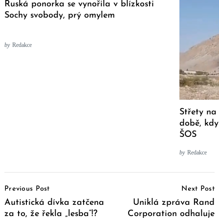
Ruská ponorka se vynořila v blízkosti
Sochy svobody, prý omylem
by
Redakce
Střety na
době, kdy
ŠOS
by
Redakce
Post
Previous Post
Next Post
Navigation
Autistická dívka zatčena
Uniklá zpráva Rand
za to, že řekla „lesba“!?
Corporation odhaluje