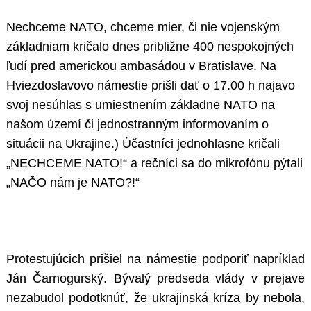
Nechceme NATO, chceme mier, či nie vojenským
základniam kričalo dnes približne 400 nespokojných
ľudí pred americkou ambasádou v Bratislave. Na
Hviezdoslavovo námestie prišli dať o 17.00 h najavo
svoj nesúhlas s umiestnením základne NATO na
našom území či jednostranným informovaním o
situácii na Ukrajine.) Účastníci jednohlasne kričali
„NECHCEME NATO!“ a rečníci sa do mikrofónu pýtali
„NAČO nám je NATO?!“
Protestujúcich prišiel na námestie podporiť napríklad
Ján Čarnogurský. Bývalý predseda vlády v prejave
nezabudol podotknúť, že ukrajinská kríza by nebola,