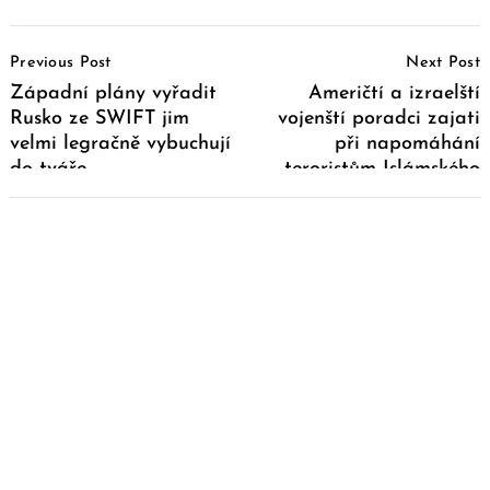
Post
Previous Post
Next Post
Navigation
Západní plány vyřadit
Američtí a izraelští
Rusko ze SWIFT jim
vojenští poradci zajati
velmi legračně vybuchují
při napomáhání
do tváře
teroristům Islámského
státu v Iráku