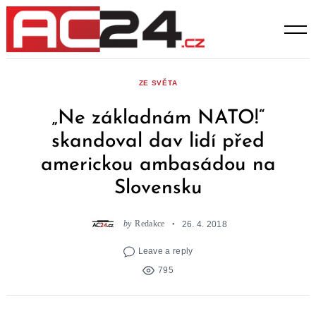
Skip
to
content
ZE SVĚTA
„Ne základnám NATO!“
skandoval dav lidí před
americkou ambasádou na
Slovensku
by
Redakce
26. 4. 2018
Leave a reply
795