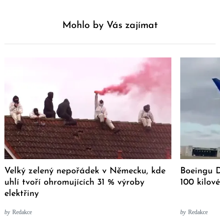
Mohlo by Vás zajímat
Velký zelený nepořádek v Německu, kde
Boeingu D
uhlí tvoří ohromujících 31 % výroby
100 kilov
elektřiny
by
Redakce
by
Redakce