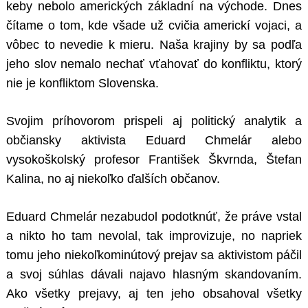
keby nebolo amerických základní na východe. Dnes
čítame o tom, kde všade už cvičia americkí vojaci, a
vôbec to nevedie k mieru. Naša krajiny by sa podľa
jeho slov nemalo nechať vťahovať do konfliktu, ktorý
nie je konfliktom Slovenska.
Svojim príhovorom prispeli aj politický analytik a
občiansky aktivista Eduard Chmelár alebo
vysokoškolský profesor František Škvrnda, Štefan
Kalina, no aj niekoľko ďalších občanov.
Eduard Chmelár nezabudol podotknúť, že práve vstal
a nikto ho tam nevolal, tak improvizuje, no napriek
tomu jeho niekoľkominútový prejav sa aktivistom páčil
a svoj súhlas dávali najavo hlasným skandovaním.
Ako všetky prejavy, aj ten jeho obsahoval všetky