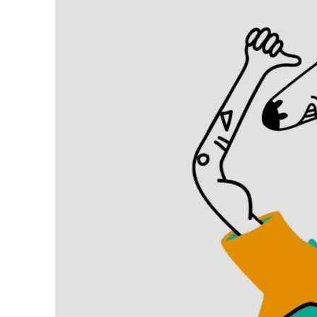
Search
for: