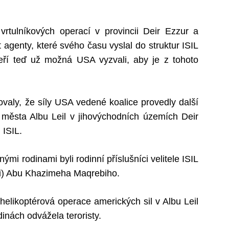
vrtulníkových operací v provincii Deir Ezzur a
 agenty, které svého času vyslal do struktur ISIL
 kteří teď už možná USA vyzvali, aby je z tohoto
ovaly, že síly USA vedené koalice provedly další
 města Albu Leil v jihovýchodních územích Deir
 ISIL.
mi rodinami byli rodinní příslušníci velitele ISIL
ti) Abu Khazimeha Maqrebiho.
helikoptérová operace amerických sil v Albu Leil
inách odvážela teroristy.