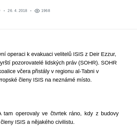
e
26. 4. 2018
1968
ní operaci k evakuaci velitelů ISIS z Deir Ezzur,
Syrští pozorovatelé lidských práv (SOHR). SOHR
oalice včera přistály v regionu al-Tabni v
vropské členy ISIS na neznámé místo.
A tam operovaly ve čtvrtek ráno, kdy z budovy
členy ISIS a nějakého civilistu.