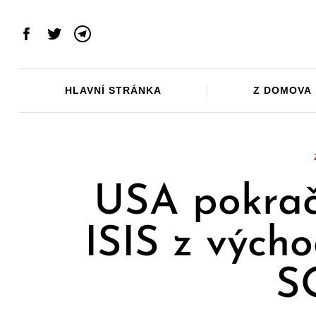
Skip
to
Facebook
Twitter
Telegram
content
HLAVNÍ STRÁNKA
Z DOMOVA
USA pokrač
ISIS z výcho
S