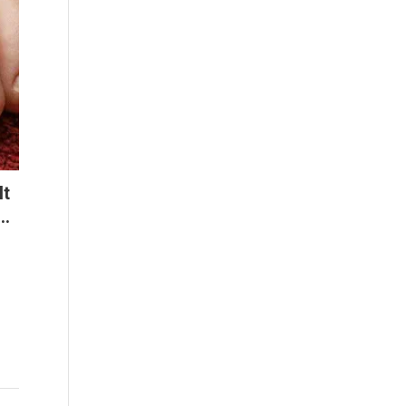
It
..