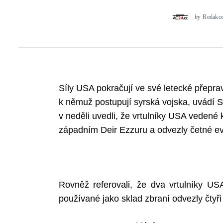
by
Redakc
Síly USA pokračují ve své letecké přeprav
k němuž postupují syrská vojska, uvádí 
v neděli uvedli, že vrtulníky USA vedené k
západním Deir Ezzuru a odvezly četné e
Rovněž referovali, že dva vrtulníky US
používané jako sklad zbraní odvezly čtyři 