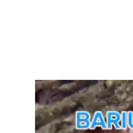
Search
for: