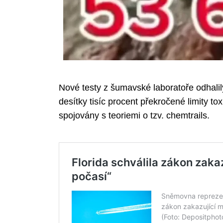
Nové testy z šumavské laboratoře odhalily
desítky tisíc procent překročené limity tox
spojovány s teoriemi o tzv. chemtrails.