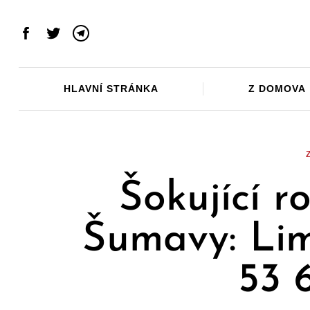
Skip
to
Facebook
Twitter
Telegram
content
HLAVNÍ STRÁNKA
Z DOMOVA
Šokující r
Šumavy: Lim
53 