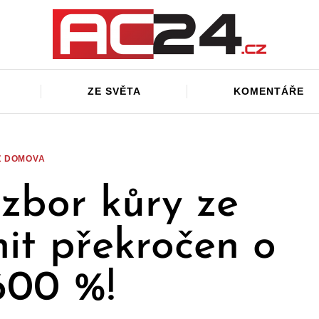
ZE SVĚTA
KOMENTÁŘE
Z DOMOVA
ozbor kůry ze
it překročen o
600 %!