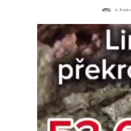
by
Redakc