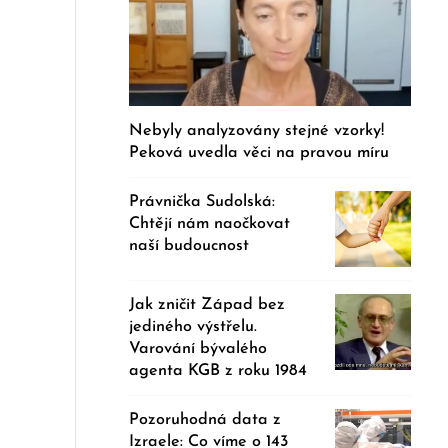
Nebyly analyzovány stejné vzorky!
Peková uvedla věci na pravou míru
Právnička Sudolská:
Chtějí nám naočkovat
naší budoucnost
Jak zničit Západ bez
jediného výstřelu.
Varování bývalého
agenta KGB z roku 1984
Pozoruhodná data z
Izraele: Co víme o 143