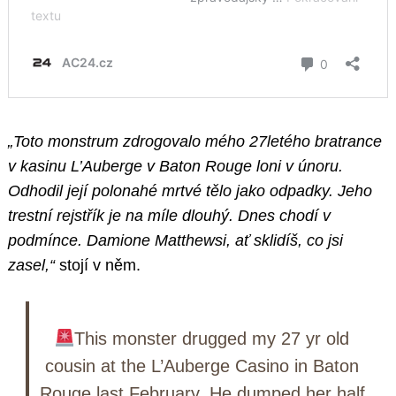
„Toto monstrum zdrogovalo mého 27letého bratrance
v kasinu L’Auberge v Baton Rouge loni v únoru.
Search
Odhodil její polonahé mrtvé tělo jako odpadky. Jeho
for:
trestní rejstřík je na míle dlouhý. Dnes chodí v
podmínce. Damione Matthewsi, ať sklidíš, co jsi
zasel,“
stojí v něm.
This monster drugged my 27 yr old
cousin at the L’Auberge Casino in Baton
Rouge last February. He dumped her half