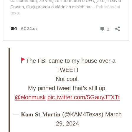
The FBI came to my house over a
TWEET!
Not cool.
My pinned tweet that’s still up.
@elonmusk
⁩
pic.twitter.com/5GauyJTXTt
— 𝐊𝐚𝐦 𝐒𝐭.𝐌𝐚𝐫𝐭𝐢𝐧 (@KAM4Texas)
March
29, 2024