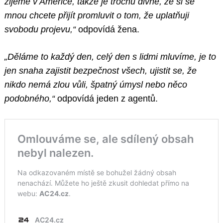
žijeme v Americe, takže je trochu divné, že si se
mnou chcete přijít promluvit o tom, že uplatňuji
svobodu projevu,“
odpovídá žena.
„Děláme to každý den, celý den s lidmi mluvíme, je to
jen snaha zajistit bezpečnost všech, ujistit se, že
nikdo nemá zlou vůli, špatný úmysl nebo něco
podobného,“
odpovídá jeden z agentů.