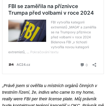
„Právě jsem si ověřila u místních orgánů činných v
trestním řízení, že, indivs who came to my home,
really were FBI per their license plate. Můj právník
bude kontaktovat terénní kancelář v OKC. Právník mě