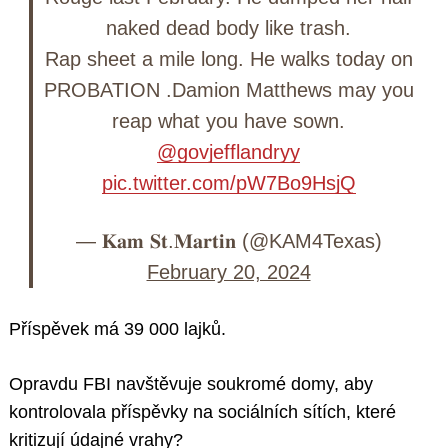
naked dead body like trash.
Rap sheet a mile long. He walks today on
PROBATION .Damion Matthews may you
reap what you have sown.
@govjefflandryy
pic.twitter.com/pW7Bo9HsjQ
— 𝐊𝐚𝐦 𝐒𝐭.𝐌𝐚𝐫𝐭𝐢𝐧 (@KAM4Texas)
February 20, 2024
Příspěvek má 39 000 lajků.
Opravdu FBI navštěvuje soukromé domy, aby
kontrolovala příspěvky na sociálních sítích, které
kritizují údajné vrahy?