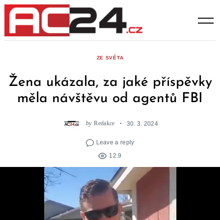
Skip
to
content
ZE SVĚTA
Žena ukázala, za jaké příspěvky
měla návštěvu od agentů FBI
by
Redakce
30. 3. 2024
Leave a reply
12.9