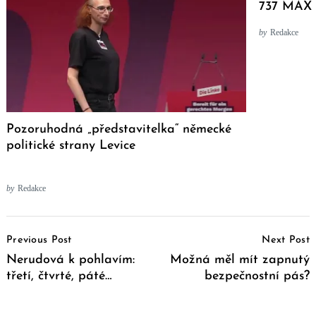
737 MAX
by
Redakce
Pozoruhodná „představitelka“ německé
politické strany Levice
by
Redakce
Post
Previous Post
Next Post
Navigation
Nerudová k pohlavím:
Možná měl mít zapnutý
třetí, čtvrté, páté…
bezpečnostní pás?