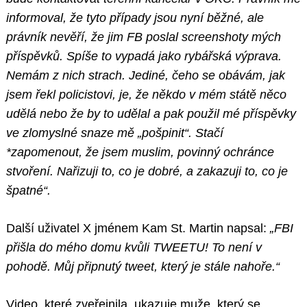
informoval, že tyto případy jsou nyní běžné, ale
právník nevěří, že jim FB poslal screenshoty mých
příspěvků. Spíše to vypadá jako rybářská výprava.
Nemám z nich strach. Jediné, čeho se obávám, jak
jsem řekl policistovi, je, že někdo v mém státě něco
udělá nebo že by to udělal a pak použil mé příspěvky
ve zlomyslné snaze mě „pošpinit“. Stačí
*zapomenout, že jsem muslim, povinný ochránce
stvoření. Nařizuji to, co je dobré, a zakazuji to, co je
špatné“.
Další uživatel X jménem Kam St. Martin napsal:
„FBI
přišla do mého domu kvůli TWEETU! To není v
pohodě. Můj připnutý tweet, který je stále nahoře.“
Video, které zveřejnila, ukazuje muže, který se