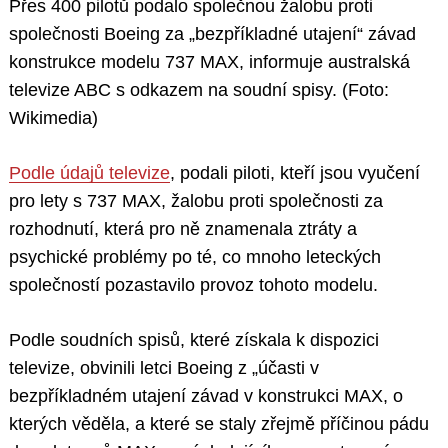
Přes 400 pilotů podalo společnou žalobu proti
společnosti Boeing za „bezpříkladné utajení“ závad
konstrukce modelu 737 MAX, informuje australská
televize ABC s odkazem na soudní spisy. (Foto:
Wikimedia)
Podle údajů televize
, podali piloti, kteří jsou vyučení
pro lety s 737 MAX, žalobu proti společnosti za
rozhodnutí, která pro ně znamenala ztráty a
psychické problémy po té, co mnoho leteckých
společností pozastavilo provoz tohoto modelu.
Podle soudních spisů, které získala k dispozici
televize, obvinili letci Boeing z „účasti v
bezpříkladném utajení závad v konstrukci MAX, o
kterých věděla, a které se staly zřejmě příčinou pádu