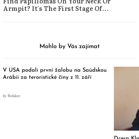
Find Papillomas On Your Neck Or
Armpit? It's The First Stage Of...
Mohlo by Vás zajímat
V USA podali první žalobu na Saúdskou
Arábii za teroristické činy z 11. září
by
Redakce
Dcera Kl