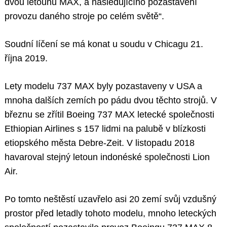
dvou letounů MAX, a následujícího pozastavení
provozu daného stroje po celém světě“.
Soudní líčení se má konat u soudu v Chicagu 21.
října 2019.
Lety modelu 737 MAX byly pozastaveny v USA a
mnoha dalších zemích po pádu dvou těchto strojů. V
březnu se zřítil Boeing 737 MAX letecké společnosti
Ethiopian Airlines s 157 lidmi na palubě v blízkosti
etiopského města Debre-Zeit. V listopadu 2018
havaroval stejný letoun indonéské společnosti Lion
Air.
Po tomto neštěstí uzavřelo asi 20 zemí svůj vzdušný
prostor před letadly tohoto modelu, mnoho leteckých