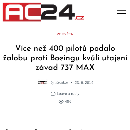
Skip
to
content
ZE SVĚTA
Více než 400 pilotů podalo
žalobu proti Boeingu kvůli utajení
závad 737 MAX
by
Redakce
23. 6. 2019
Leave a reply
486