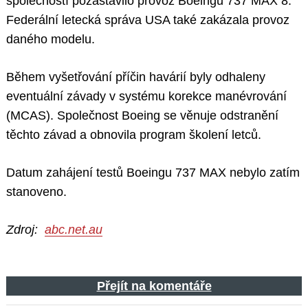
společností pozastavilo provoz Boeingu 737 MAX 8.
Federální letecká správa USA také zakázala provoz
daného modelu.
Během vyšetřování příčin havárií byly odhaleny
eventuální závady v systému korekce manévrování
(MCAS). Společnost Boeing se věnuje odstranění
těchto závad a obnovila program školení letců.
Datum zahájení testů Boeingu 737 MAX nebylo zatím
stanoveno.
Zdroj:
abc.net.au
Přejít na komentáře