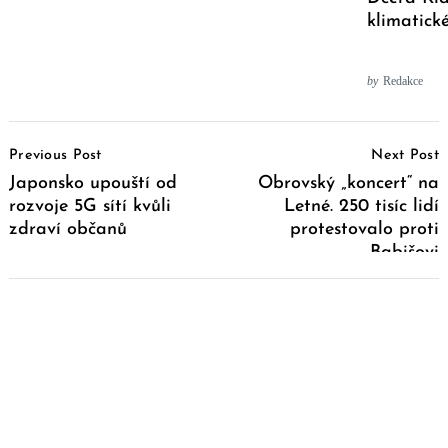
klimatick
by
Redakce
Post
Previous Post
Next Post
Navigation
Japonsko upouští od
Obrovský „koncert“ na
rozvoje 5G sítí kvůli
Letné. 250 tisíc lidí
zdraví občanů
protestovalo proti
Babišovi