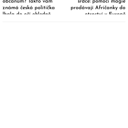
občanům? Takto vám
srdce: pomocí magie
známá česká politička
prodávají Afričanky do
lhala do očí ohledně
otroctví v Evropě
migrace