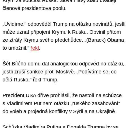
Krym za součást Ruska. Slova hlavy státu uvádějí
členové prezidentova poolu.
„Uvidíme," odpověděl Trump na otázku novinářů, jestli
může uznat připojení Krymu k Rusku. Obvinil přitom
ze ztráty Krymu svého předchůdce. „(Barack) Obama
to umožnil,"
řekl
.
Šéf Bílého domu dal analogickou odpověď na otázku,
jestli zruší sankce proti Moskvě. „Podíváme se, co
dělá Rusko," řekl Trump.
Prezident USA dříve prohlásil, že nastolí na schůzce
s Vladimirem Putinem otázku „ruského zasahování"
do voleb a projedná konflikty v Sýrii a na Ukrajině
Schůzka Vladimira Putina a Donalda Trumpa by se