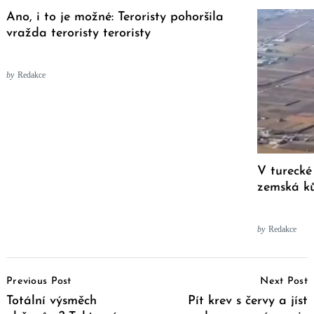
Ano, i to je možné: Teroristy pohoršila
vražda teroristy teroristy
by
Redakce
V turecké
zemská k
by
Redakce
Post
Previous Post
Next Post
Navigation
Totální výsměch
Pít krev s červy a jíst