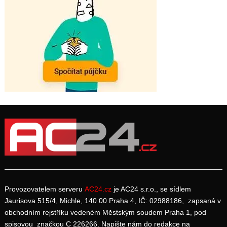
Provozovatelem serveru
AC24.cz
je AC24 s.r.o., se sídlem
Jaurisova 515/4, Michle, 140 00 Praha 4, IČ: 02988186, zapsaná v
obchodním rejstříku vedeném Městským soudem Praha 1, pod
spisovou značkou C 226266. Napište nám do redakce na