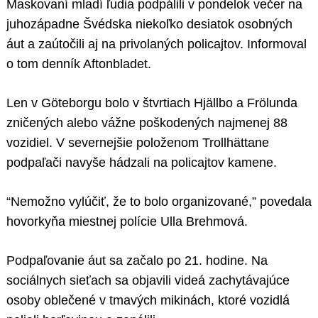
Maskovaní mladí ľudia podpálili v pondelok večer na
juhozápadne Švédska niekoľko desiatok osobných
áut a zaútočili aj na privolaných policajtov. Informoval
o tom denník Aftonbladet.
Len v Göteborgu bolo v štvrtiach Hjällbo a Frölunda
zničených alebo vážne poškodených najmenej 88
vozidiel. V severnejšie položenom Trollhättane
podpaľači navyše hádzali na policajtov kamene.
“Nemožno vylúčiť, že to bolo organizované,” povedala
hovorkyňa miestnej polície Ulla Brehmová.
Podpaľovanie áut sa začalo po 21. hodine. Na
sociálnych sieťach sa objavili videá zachytávajúce
osoby oblečené v tmavých mikinách, ktoré vozidlá