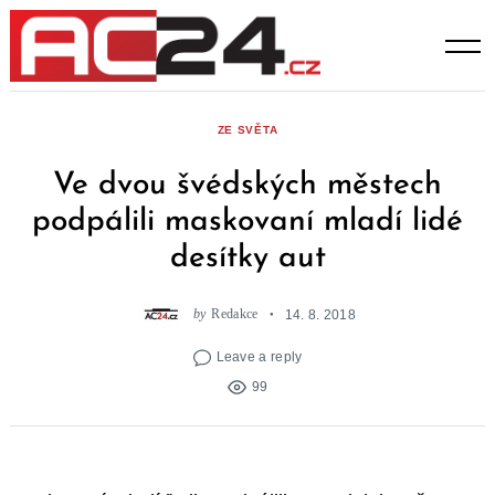
Skip
to
content
ZE SVĚTA
Ve dvou švédských městech
podpálili maskovaní mladí lidé
desítky aut
by
Redakce
14. 8. 2018
Leave a reply
99