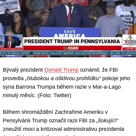
Bývalý prezident
Donald Trump
oznámil, že FBI
provedla
„hlubokou a ošklivou prohlídku“
pokoje jeho
syna Barrona Trumpa během razie v Mar-a-Lago
minulý měsíc. (Foto: Twitter)
Během shromáždění Zachraňme Ameriku v
Pensylvánii Trump označil razii FBI za
„šokujíc
í“
zneužití moci a kritizoval administrativu prezidenta