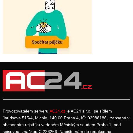
Provozovatelem serveru
AC24.cz
je AC24 s.r.o., se sídlem
Jaurisova 515/4, Michle, 140 00 Praha 4, IČ: 02988186, zapsaná v
obchodním rejstříku vedeném Městským soudem Praha 1, pod
spisovou značkou C 226266. Napište nám do redakce na