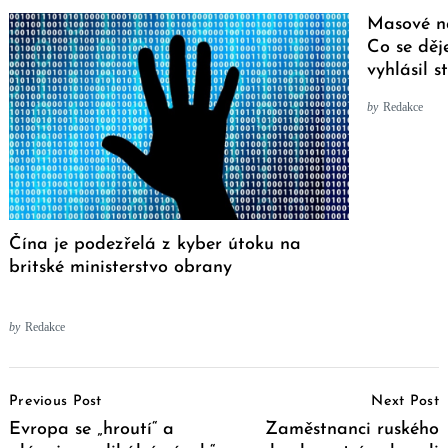
Masové ná
Co se děj
vyhlásil 
by
Redakce
Čína je podezřelá z kyber útoku na
britské ministerstvo obrany
by
Redakce
Post
Previous Post
Next Post
Navigation
Evropa se „hroutí“ a
Zaměstnanci ruského