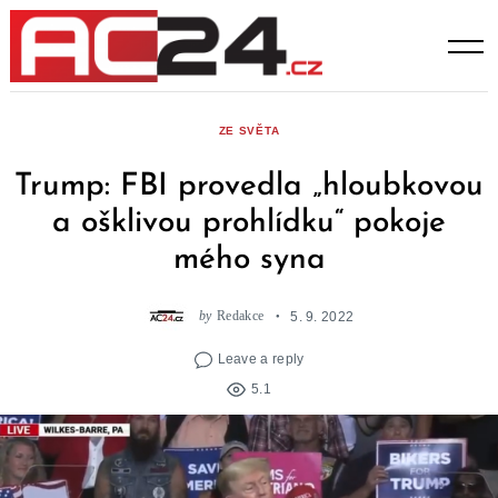
Skip
to
content
ZE SVĚTA
Trump: FBI provedla „hloubkovou
a ošklivou prohlídku“ pokoje
mého syna
by
Redakce
5. 9. 2022
Leave a reply
5.1