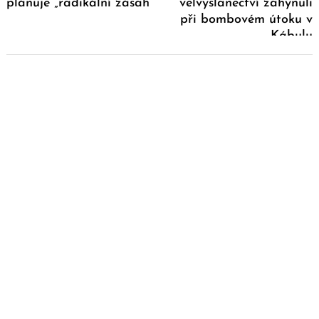
plánuje „radikální zásah“
velvyslanectví zahynuli
při bombovém útoku v
Kábulu