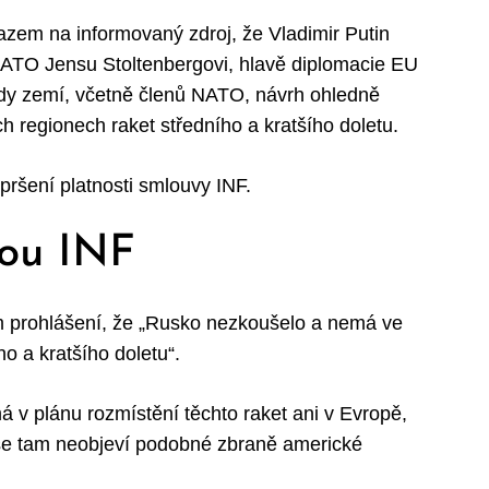
zem na informovaný zdroj, že Vladimir Putin
 NATO Jensu Stoltenbergovi, hlavě diplomacie EU
ady zemí, včetně členů NATO, návrh ohledně
h regionech raket středního a kratšího doletu.
pršení platnosti smlouvy INF.
vou INF
ím prohlášení, že „Rusko nezkoušelo a nemá ve
ho a kratšího doletu“.
 v plánu rozmístění těchto raket ani v Evropě,
 se tam neobjeví podobné zbraně americké