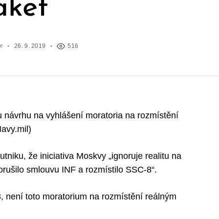
aket
e
26. 9. 2019
516
u návrhu na vyhlášení moratoria na rozmístění
Navy.mil)
niku, že iniciativa Moskvy „ignoruje realitu na
porušilo smlouvu INF a rozmístilo SSC-8“.
 není toto moratorium na rozmístění reálným