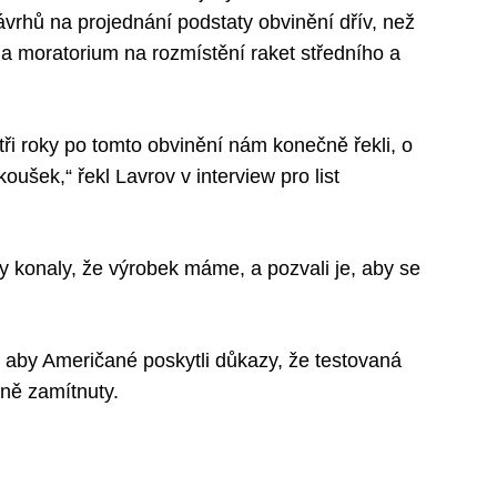
vrhů na projednání podstaty obvinění dřív, než
 na moratorium na rozmístění raket středního a
ři roky po tomto obvinění nám konečně řekli, o
oušek,“ řekl Lavrov v interview pro list
ky konaly, že výrobek máme, a pozvali je, aby se
, aby Američané poskytli důkazy, že testovaná
ně zamítnuty.