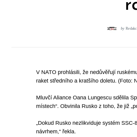
r
by
Redakc
V NATO prohlásili, že nedůvěřují ruském
raket středního a kratšího doletu. (Foto: 
Mluvčí Aliance Oana Lungescu sdělila Sput
místech“. Obvinila Rusko z toho, že již „
„Dokud Rusko nezlikviduje systém SSC-8,
návrhem,“ řekla.