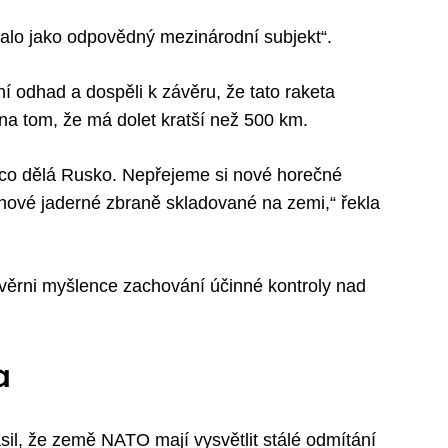
alo jako odpovědný mezinárodní subjekt“.
tní odhad a dospěli k závěru, že tato raketa
na tom, že má dolet kratší než 500 km.
co dělá Rusko. Nepřejeme si nové horečné
 nové jaderné zbraně skladované na zemi,“ řekla
 věrni myšlence zachování účinné kontroly nad
a
sil, že země NATO mají vysvětlit stálé odmítání