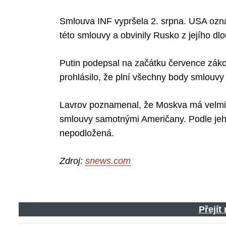
Smlouva INF vypršela 2. srpna. USA ozná
této smlouvy a obvinily Rusko z jejího d
Putin podepsal na začátku července zák
prohlásilo, že plní všechny body smlouvy
Lavrov poznamenal, že Moskva má velmi 
smlouvy samotnými Američany. Podle jeho
nepodložená.
Zdroj:
snews.com
Přejít