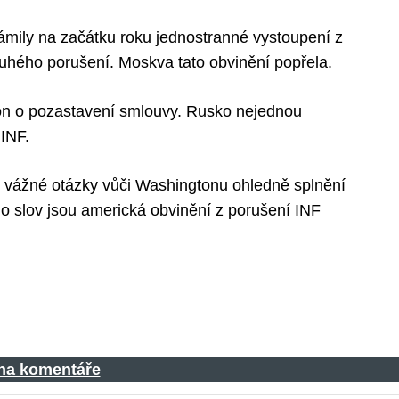
mily na začátku roku jednostranné vystoupení z
louhého porušení. Moskva tato obvinění popřela.
on o pozastavení smlouvy. Rusko nejednou
 INF.
vážné otázky vůči Washingtonu ohledně splnění
 slov jsou americká obvinění z porušení INF
 na komentáře