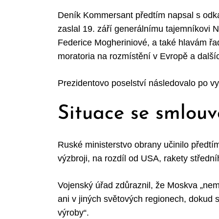
Deník Kommersant předtím napsal s odka
zaslal 19. září generálnímu tajemníkovi
Federice Mogheriniové, a také hlavám ř
Search
for:
moratoria na rozmístění v Evropě a dalšíc
Prezidentovo poselství následovalo po vy
Situace se smlou
Ruské ministerstvo obrany učinilo předt
výzbroji, na rozdíl od USA, rakety střední
Vojenský úřad zdůraznil, že Moskva „nemá
ani v jiných světových regionech, dokud
výroby“.